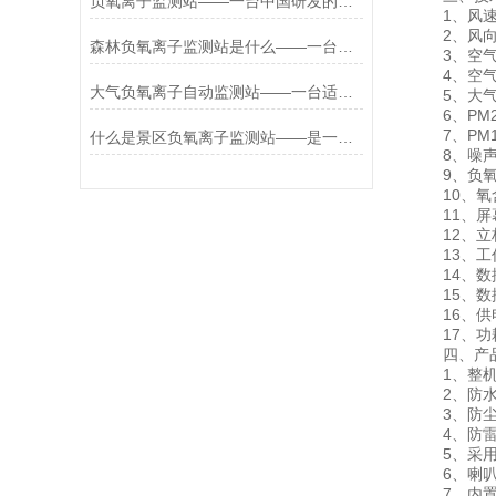
负氧离子监测站——一台中国研发的国产大气负氧离子监测站/2024*全国+包+邮
1、风速：测量
2、风向：测
森林负氧离子监测站是什么——一台物美价廉的公园负氧离子监测站/2024全国
3、空气温度
4、空气湿度
大气负氧离子自动监测站——一台适用于各大场景的大气负氧离子监测仪器*
5、大气压力：
6、PM2.5
7、PM10：
什么是景区负氧离子监测站——是一家可以定制的负氧离子监测系统厂家/2024
8、噪声：测量
9、负氧离子
10、氧含量
11、屏幕：分
12、立杆
13、工作环
14、数据
15、数据
16、供电
17、功耗
四、产品
1、整机采
2、防水：
3、防尘：
4、防雷、
5、采用高
6、喇叭：
7、内置感