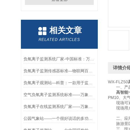
相关文章
RELATED ARTICLES
负氧离子监测系统厂家-中国标准：万象生产的大气负氧离子监测设备#
详情介
负氧离子监测传感器标准—物联网百科：一款用于数据监测的负氧离子设备#
WX-FLZ50
负氧离子观测站—科普：一款用于监测负氧的提供空气负氧离子监测站厂家#
一、产品
高智能
空气负氧离子监测系统标准——万象：一款中国制造的负氧离子自动监测站#
PM10、
现场可通过
负氧离子在线监测系统厂家——万象：一款自己研发生产的负氧离子监测站#
现场用户
公园气象站——一个很好说话的多功能负氧离子在线监测厂家/2024/全国||
二、应用
旅游景区、
三、技术