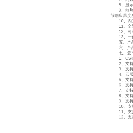
8、显示屏
9、散热系
节响应温度
10、内置
11、全彩
12、可选
13、一体
五、产品
六、产品
七、云平
1、CS架
2、支持
3、支持实
4、云服务
5、支持
6、支持
7、支持
8、支持
9、支持数据
10、支
11、支持外
12、支