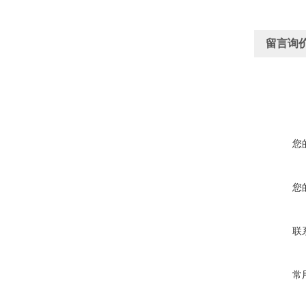
留言询
您
您
联
常