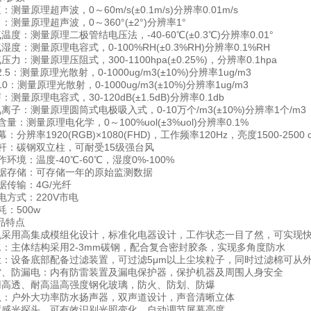
原理超声波，0～60m/s(±0.1m/s)分辨率0.01m/s
量原理超声波，0～360°(±2°)分辨率1°
：测量原理二极管结电压法，-40-60℃(±0.3℃)分辨率0.01°
：测量原理电容式，0-100%RH(±0.3%RH)分辨率0.1%RH
测量原理压阻式，300-1100hpa(±0.25%)，分辨率0.1hpa
：测量原理光散射，0-1000ug/m3(±10%)分辨率1ug/m3
测量原理光散射，0-1000ug/m3(±10%)分辨率1ug/m3
原理电容式，30-120dB(±1.5dB)分辨率0.1db
：测量原理圆筒式电极吸入式，0-10万个/m3(±10%)分辨率1个/m3
：测量原理电化学，0～100%uol(±3%uol)分辨率0.1%
辨率1920(RGB)×1080(FHD)，工作频率120Hz，亮度1500-2500 c
：碳钢双立柱，可耐受15级强台风
境：温度-40℃-60℃，湿度0%-100%
存储：可存储一年的原始监测数据
传输：4G/光纤
方式：220V市电
：500w
特点
用高集成模组化设计，标准化电器设计，工作状态一目了然，可实现
主体结构采用2-3mm碳钢，配合复合密封胶条，实现多角度防水
设备底部配备过滤装置，可过滤5μm以上尘埃粒子，同时过滤棉可从外
防漏电：内有防雷装置及漏电保护器，保护机器及周围人身安全
透、耐高温高强度钢化玻璃，防火、防划、防爆
户外大功率防水扬声器，双声道设计，声音清晰立体
光探头，可有效识别光照变化，自动调节屏幕亮度