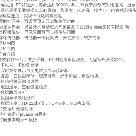
采用LED背光源，寿命达到50000小时，环保节能动态对比度高，显
统采用工业级涡流离心风扇，风量大、转速高、噪声小，内置感温探头
及响应速度，实现低能耗精确控温
时控开关，可设置预定开启和关闭时间
显示界面，设备开机自动进入气象监测平台(显示画面支持有限定制)
配摄像头，显示界面可同步摄像头画面
化传感器，传感器一体化集成，安装方便，维护简单
结构图
尺寸图
台介绍
构软件平台，支持手机、PC浏览器直接观测、无需额外安装软件。
多帐号、多设备登录
时数据展示与历史数据展示仪表板
器、云数据存储，稳定可靠，易于扩展，负载均衡。
短信报警及阈值设置
地图显示、查看设备信息。
数据曲线分析
数据导出表格形式
转发，HJ-212协议，TCP转发，http协议等。
持数据后处理功能
置运行javascript脚本
持同步本地天气预报