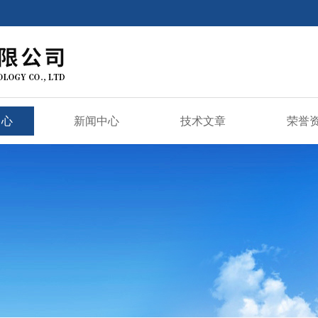
中心
新闻中心
技术文章
荣誉