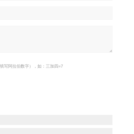
填写阿拉伯数字），如：三加四=7