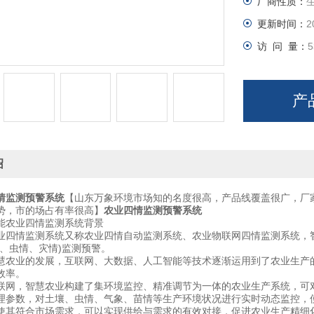
厂商性质：
更新时间：
2
访 问 量：
5
产
绍
情监测预警系统
【山东万象环境市场知的名度很高，产品线覆盖很广，厂
势，市的场占有率很高】
农业四情监测预警系统
农业四情监测系统背景
情监测系统又称农业四情自动监测系统、农业物联网四情监测系统，智能
情、虫情、灾情)监测预警。
业的发展，互联网、大数据、人工智能等技术逐渐运用到了农业生产的
效率。
，智慧农业构建了集环境监控、精准调节为一体的农业生产系统，可对
理参数，对土壤、虫情、气象、苗情等生产环境状况进行实时动态监控，
使其符合市场需求，可以实现供给与需求的有效对接，促进农业生产精细