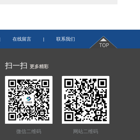
在线留言
联系我们
|
|
扫一扫
更多精彩
微信二维码
网站二维码