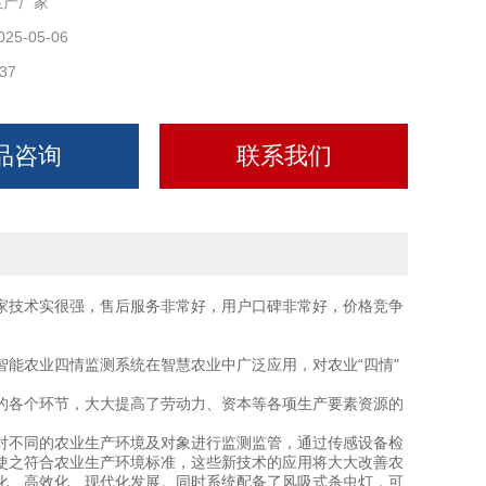
生产厂家
025-05-06
37
品咨询
联系我们
家技术实很强，售后服务非常好，用户口碑非常好，价格竞争
农业四情监测系统在智慧农业中广泛应用，对农业“四情"
各个环节，大大提高了劳动力、资本等各项生产要素资源的
不同的农业生产环境及对象进行监测监管，通过传感设备检
使之符合农业生产环境标准，这些新技术的应用将大大改善农
化、高效化、现代化发展。同时系统配备了风吸式杀虫灯，可