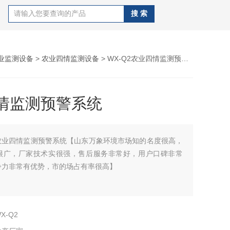
业监测设备
>
农业四情监测设备
> WX-Q2农业四情监测预警系统
情监测预警系统
农业四情监测预警系统【山东万象环境市场知的名度很高，
很广，厂家技术实很强，售后服务非常好，用户口碑非常
争力非常有优势，市的场占有率很高】
X-Q2