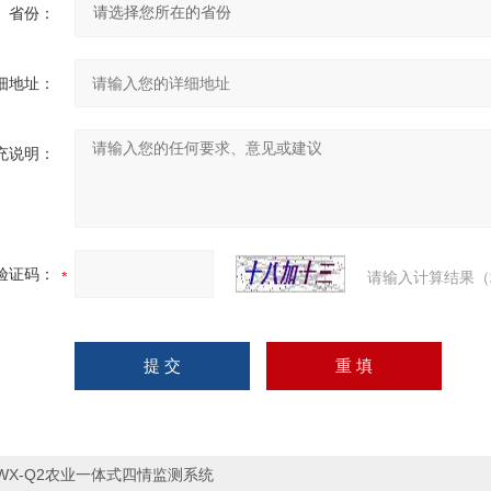
省份：
细地址：
充说明：
验证码：
请输入计算结果（
WX-Q2农业一体式四情监测系统