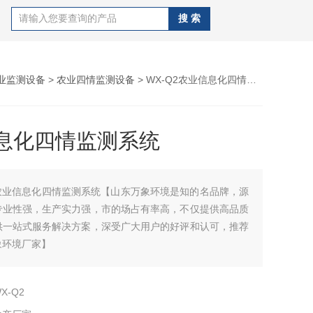
业监测设备
>
农业四情监测设备
> WX-Q2农业信息化四情监测系统
息化四情监测系统
农业信息化四情监测系统【山东万象环境是知的名品牌，源
专业性强，生产实力强，市的场占有率高，不仅提供高品质
供一站式服务解决方案，深受广大用户的好评和认可，推荐
象环境厂家】
X-Q2