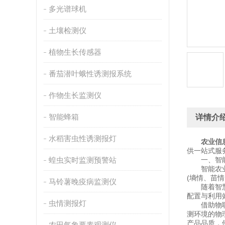
多光谱球机
土壤检测仪
植物生长传感器
番茄潜叶蛾性诱测报系统
作物生长监测仪
智能蜂箱
详情介
水稻害虫性诱测报灯
农业信
供一站式服
蝗虫实时监测预警站
一、智能
智能农业四
(墒情、苗
马铃薯晚疫病监测仪
随着智慧农
配置与利用
虫情测报灯
借助物联网
测环境的物
产品品质，
农田气象要素观测仪