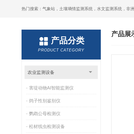
热门搜索：气象站，土壤墒情监测系统，水文监测系统，非
产品展
产品分类
PRODUCT CATEGORY
农业监测设备
害堤动物AI智能监测仪
鸽子性别鉴别仪
鹦鹉公母检测仪
松材线虫检测设备