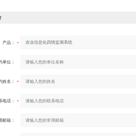
价
产品：
的单位：
的姓名：
系电话：
用邮箱：