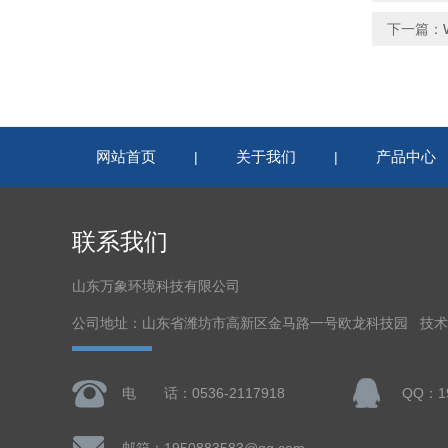
下一篇：
网站首页
关于我们
产品中心
|
|
联系我们
山东万象环境科技有限公司
公司地址：山东省潍坊市高新区金马路一号欧龙科技园 技
电 话：0536-2117918
QQ：19