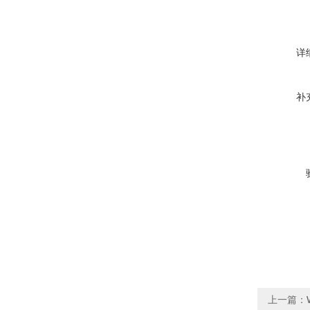
详
补
上一篇：