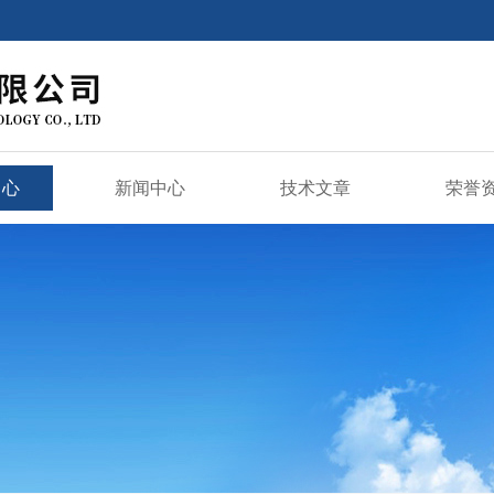
中心
新闻中心
技术文章
荣誉