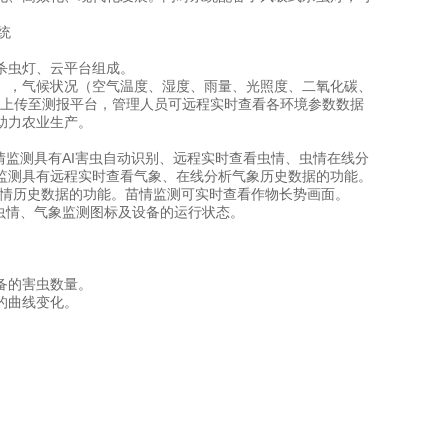
杀虫灯、云平台组成。
，气候状况（空气温度、湿度、雨量、光照度、二氧化碳、
数据上传至测报平台，管理人员可远程实时查看各环境参数数据
助力农业生产。
监测具有AI害虫自动识别、远程实时查看虫情、虫情在线分
监测具有远程实时查看气象、在线分析气象历史数据的功能。
墒情历史数据的功能。苗情监测可实时查看作物长势画面。
虫情、气象监测图标及设备的运行状态。
备的害虫数量。
的曲线变化。