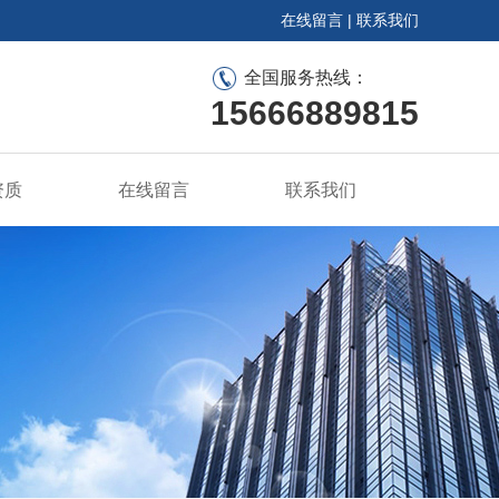
在线留言
|
联系我们
全国服务热线：
15666889815
资质
在线留言
联系我们