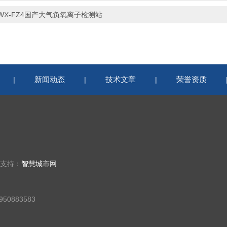
WX-FZ4国产大气负氧离子检测站
新闻动态
技术文章
荣誉资质
|
|
|
术支持：
智慧城市网
50883583