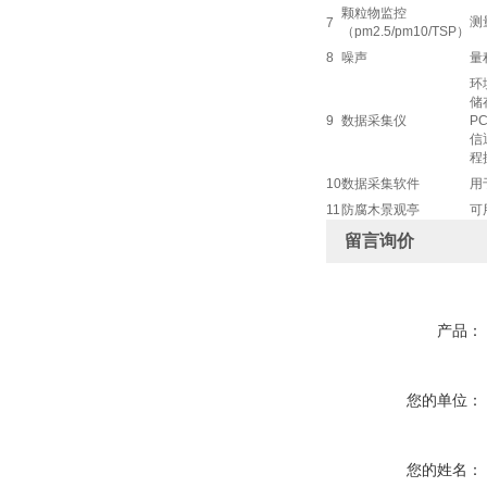
颗粒物监控
测
7
（pm2.5/pm10/TSP）
8
噪声
量程
环
储
9
数据采集仪
P
信
程
10
数据采集软件
用
11
防腐木景观亭
可
留言询价
产品：
您的单位：
您的姓名：