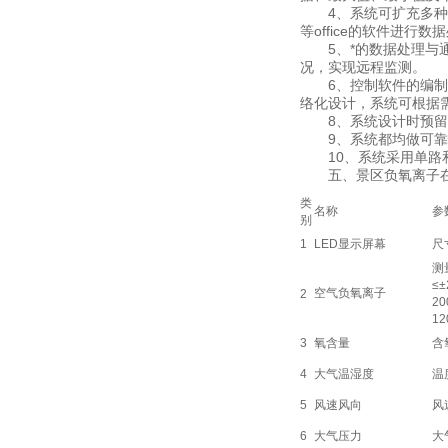
4、系统可扩充多种记
等office的软件进行数
5、*的数据处理与通
况，实现远程监测。
6、控制软件的编制采
络化设计，系统可根据
8、系统设计时预留有
9、系统都均做可靠
10、系统采用单路和
五、景区负氧离子在
类
名称
参
别
1
LED显示屏幕
尺
测
≤
空气负氧离子
2
2
1
3
氧含量
含
4
大气温湿度
温
5
风速风向
风
6
大气压力
大