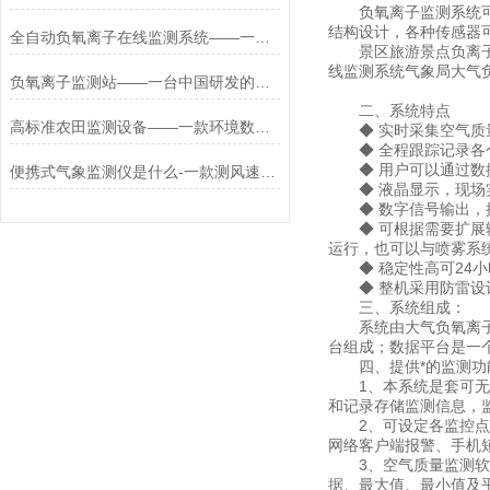
负氧离子监测系统可同
结构设计，各种传感器
全自动负氧离子在线监测系统——一款大气负氧离子监测站2025全+境+派+送
景区旅游景点负离子在
线监测系统气象局大气
负氧离子监测站——一台中国研发的国产大气负氧离子监测站/2024*全国+包+邮
二、系统特点
高标准农田监测设备——一款环境数据的农业四情监测站直送2024全+境+派+送
◆ 实时采集空气质量
◆ 全程跟踪记录各
◆ 用户可以通过数据
便携式气象监测仪是什么-一款测风速的便携式气象站多少钱#2024(万象+全国）
◆ 液晶显示，现场
◆ 数字信号输出，接口
◆ 可根据需要扩展输
运行，也可以与喷雾系
◆ 稳定性高可24小
◆ 整机采用防雷设计
三、系统组成：
系统由大气负氧离子监
台组成；数据平台是一
四、提供*的监测功
1、本系统是套可无人
和记录存储监测信息，
2、可设定各监控点位
网络客户端报警、手机
3、空气质量监测软件
据、最大值、最小值及