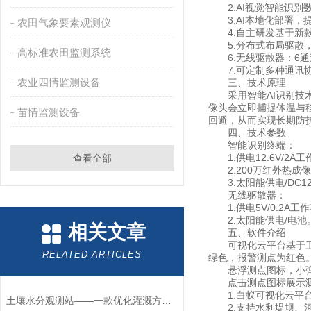
2.AI视觉智能识别
3.AI本地化部署，
农田气象要素观测仪
4.自主研发基于新款
5.分布式布局驱散，
高标准农田监测系统
6.无线驱散器：6通道
7.可定制多种通讯协
农业四情监测设备
三、技术原理
采用智能AI识别技术
像头会立即捕捉体温与
苗情监测设备
回避，从而实现长期防
四、技术参数
智能识别终端：
1.供电12.6V/2A
查看全部
2.200万红外热成
3.太阳能供电/DC12
无线驱散器：
1.供电5V/0.2A工作功
2.太阳能供电/电池
相关文章
五、软件介绍
可视化云平台基于卫星
RELATED ARTICLES
绿色，报警测点为红色
悬浮测点图标，小弹窗
点击测点图标展示测点
1.白蚁可视化云平台
土壤水分观测站——一款优化灌溉方式的土壤水分观测系统2025+派+送
2.支持水利堤坝、河