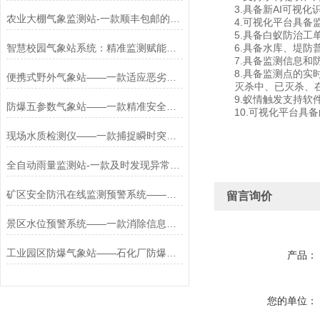
3.具备新AI可视化
农业大棚气象监测站-一款顺丰包邮的大棚智能农业气象站#2022已更新
4.可视化平台具备监
5.具备白蚁防治工单
智慧校园气象站系统：精准监测赋能校园科普与智慧运维
6.具备水库、堤防普
7.具备监测信息和防
8.具备监测点的实时
便携式野外气象站——一款适应恶劣环境小型便携式自动气象站2024顺丰发货
灭杀中、已灭杀、在线
9.蚁情触发支持软件
防爆五参数气象站——一款精准安全的防爆气象环境监测仪2024全+境+派+送
10.可视化平台具备
现场水质检测仪——一款捕捉瞬时突变的的公园水质检测仪2026+派+送
全自动雨量监测站-一款及时发现异常的雨量监测一体站2025+派+送
矿区安全防汛在线监测预警系统——一款耀眼爆的GNSS监测站2024全+国+发+货
留言询价
景区水位预警系统——一款消除信息滞后的水位智慧预警系统2025+派+送
工业园区防爆气象站——石化厂防爆气象站WX-FBQ2万象厂家高标准配置
产品：
您的单位：