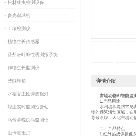
松材线虫检测设备
多光谱球机
土壤检测仪
植物生长传感器
番茄潜叶蛾性诱测报系统
作物生长监测仪
智能蜂箱
详情介绍
水稻害虫性诱测报灯
害堤动物AI智能监
1.产品用途
蝗虫实时监测预警站
水利堤坝堤防常见害堤
物的频繁活动区域，在
导致溃坝，因此害堤动
马铃薯晚疫病监测仪
二、产品特点
虫情测报灯
1.红外热成像摄像头