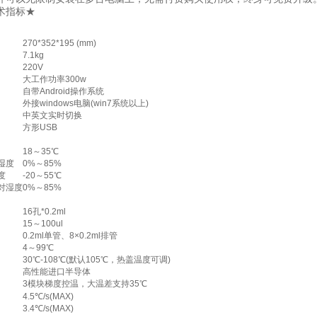
指标★
270*352*195 (mm)
7.1kg
220V
大工作功率300w
自带Android操作系统
外接windows电脑(win7系统以上)
中英文实时切换
方形USB
18～35℃
湿度
0%～85%
度
-20～55℃
对湿度
0%～85%
16孔*0.2ml
15～100ul
0.2ml单管、8×0.2ml排管
4～99℃
30℃-108℃(默认105℃，热盖温度可调)
高性能进口半导体
3模块梯度控温，大温差支持35℃
4.5℃/s(MAX)
3.4℃/s(MAX)