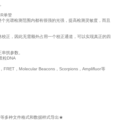
度。
CR单管
整个光谱检测范围内都有很强的光强，提高检测灵敏度，而且
路校正，因此无需额外占用一个校正通道，可以实现真正的四
正串扰参数。
质粒DNA
olecular Beacons，Scorpions，Amplifluor等
RD等多种文件格式和数据样式导出★
。