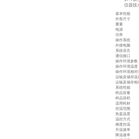
仪器技术
基本性能
外形尺寸
重量
电源
功率
操作系统
外接电脑
系统语言
通信接口
操作环境参数
操作环境温度
操作环境相对
运输及储存温
运输及储存相
系统性能
样品容量
样品容积
适用耗材
控温范围
热盖温度
温控方式
梯度控温
升温速率
降温速率