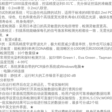
精度PT1000温度传感器，控温精度达到0.01℃，充分保证控温的准确
：0.2ml单管、0.2ml八联管。
试剂耗材系统：可以选任何品牌的试剂，适用于标准的8联管或0.2ml P
色、绿色、红色和黄色四个高强度宽光谱长寿命LED固态光源，确保在
用寿命长，终身免维护。
度检测器：采用日本进口的高灵敏度的光电倍增管，检测灵敏度更高。
路校正：扫描系统能确保每孔的信号激发和检测光程都全一致，无需光
测。★
：配置4通道。
扰：采用高精度窄波带滤光片，极大程度减少通道串扰，软件也可以修
敏度：能检测到单拷贝DNA模板，能清晰区分1000拷贝和2000拷贝的
检测范围：10个数量级★
光染料和探针检测方法，如SYBR Green I，Eva Green，Taqman，FRET，M
度范围：4-99℃
式：系统屏幕自带的PCR操作系统或Windows电脑★
：电脑USB连接
噪音：静技术，运行时大的工作噪音不超过60 dB
分析软件
以在运行程序后在定义样品孔，节省实验时间
行程序时可以同时打开其他实验数据结果进行查阅分析
件自动计算基线范围和自动设置阈值线，给用户提供可靠准确的数据结果
验程序设置信息和检测结果可直接打印成实验报告，支持XLS,CSV,WO
一批实验的结果可以分组进行独立的数据分析，最多可分成2个组
供中英文软件界面。★
件可以无限制安装在多台电脑上，无需付费购买使用权，终身可免费升级