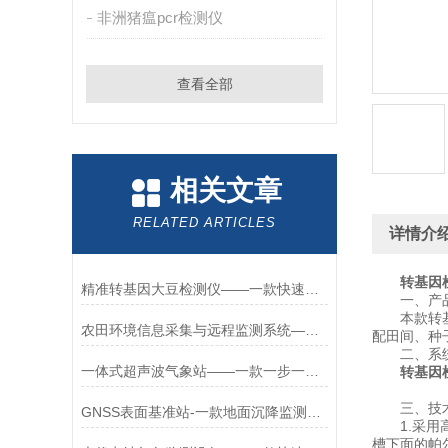
非洲猪瘟pcr检测仪
查看全部
相关文章
RELATED ARTICLES
详情介
转基因
精准转基因大豆检测仪——一款快速检测的大豆玉米转基因检测仪2026+派+送
一、产品
本款转基因
农田环境信息采集与远程监测系统——一款温室小型气象站2025全+境+派+送
配田间、种
二、系统
一体式超声波气象站——一款一步一个脚印的环境监测气象站
转基因
三、技术
GNSS表面基准站-一款地面沉降监测尾矿位移监测系统2024全+境+派+送
1.采用高
槽下面的帕