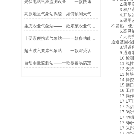
光伏电站气象监测设备——一款快速调取的小型光伏监测气象站2026+派+送
2.采用高
3.样品通量
高原地区气象站揭秘：如何预测天气变化？
4.开放的
5.采用蓝
不发热，使
生态农业气象站——一款规范农业气象的一般农业气象站2025+派+送
6.高灵敏
7.无需光
十要素便携式气象站——一款多功能的便携式多要素气象站#2022已更新
通道基因检
8.通道数
超声波六要素气象站——一款深受认可的六参数自动气象站#2022已更新
9.通道串
10.检测灵
自动雨量监测站——一款很容易搞定WX-LDSW04自动雷达水位监测站
11.线性
12.支持常用荧
13.模块温
14.操控模
15.接口
16.工作
17.操作
17.1可
17.2运
17.3软
17.4实
17.5同
17.6提
17.7软