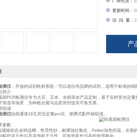
厂商性质：
更新时间：
2
访 问 量：
2
产
绍
检测仪
：开放的试剂耗材系统：可以选任何品牌的试剂，适用于标准的8联管或
简介
PCR检测仪专为大豆、玉米、水稻等农产品定制，基于实时荧光定量
子筛选等场景，为种植合规与品质管控提供可靠支撑。
组成
检测仪
由四通道16孔荧光定量pcr仪、便携式配件箱组成。
参数
规格铝合金样品槽，热导性好，耐腐蚀抗氧化，Peltier加热控温，全
尔帖控温元件以及其他电子元件，可有效延长仪器的使用寿命。