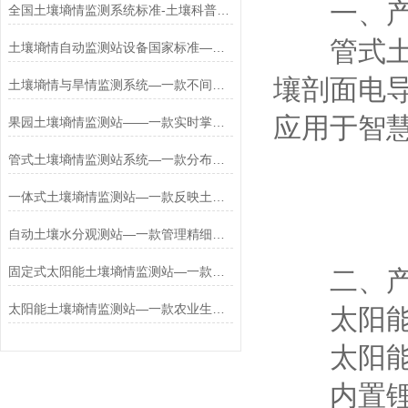
一、产
全国土壤墒情监测系统标准-土壤科普：一款适用于各种农田的无线土壤墒情
管式土壤
土壤墒情自动监测站设备国家标准—气象科普：一款中国制造的气象墒情监测站
壤剖面电
土壤墒情与旱情监测系统—一款不间断运行的管式土壤墒情监测站系统2026
应用于智
果园土壤墒情监测站——一款实时掌握的国产土壤墒情监测站2026+派+送
管式土壤墒情监测站系统—一款分布式布设的土壤墒情监测预警系统2025+派+送
一体式土壤墒情监测站—一款反映土壤盐分的自动土壤墒情监测系统2025+派+送
自动土壤水分观测站—一款管理精细化水平的自动土壤墒情监测站系统+派+送
固定式太阳能土壤墒情监测站—一款优化施肥方案的智能土壤墒情监测系统2025
二、产
太阳能土壤墒情监测站—一款农业生产结构的一体式土壤墒情监测站2025+派+送
太阳能板
太阳能板
内置锂电池