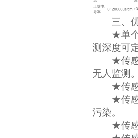
度
弛
土壤电
±
0~20000us/cm
导率
三、优
★单个土
测深度可定
★传感器
无人监测
★传感器
★传感器
污染。
★传感器