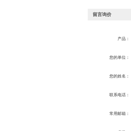
留言询价
产品：
您的单位：
您的姓名：
联系电话：
常用邮箱：