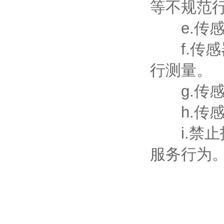
等不规范
e.传感
f.传感
行测量。
g.传感
h.传感
i.禁止
服务行为