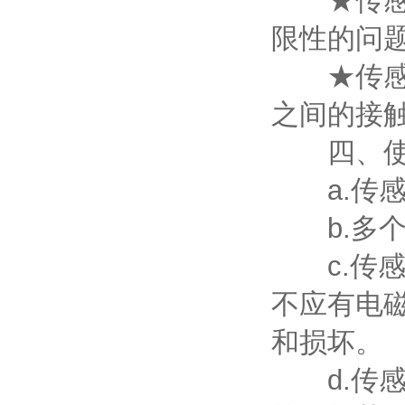
★传感器
限性的问
★传感器
之间的接
四、使
a.传感
b.多个
c.传感
不应有电
和损坏。
d.传感