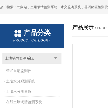
热门搜索：气象站，土壤墒情监测系统，水文监测系统，非洲猪瘟检测仪
产品展示
/ PROD
产品分类
PRODUCT CATEGORY
土壤墒情监测系统
管式自动监测仪
土壤水分观测系统
土壤水分测量仪
在线土壤墒情监测系统