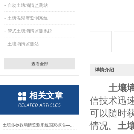
自动土壤墒情监测站
土壤温湿度监测系统
管式土壤墒情监测系统
土壤墒情监测站
查看全部
详情介绍
土壤
相关文章
信技术迅
RELATED ARTICLES
可以随时
情况。
土
土壤多参数墒情监测系统国家标准—墒情百科：一款功能可定制的干旱适宜墒情