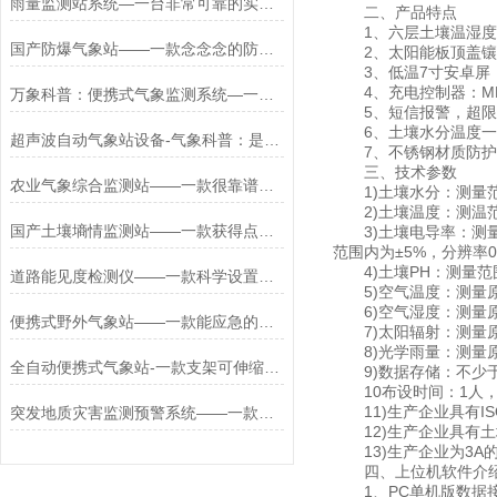
雨量监测站系统—一台非常可靠的实时雨量监测系统2024#（全国+包邮）
二、产品特点
1、六层土壤温湿度
国产防爆气象站——一款念念念的防爆小型气象站系统直送2024全+境+派+送
2、太阳能板顶盖镶嵌
3、低温7寸安卓屏，版本：
4、充电控制器：MP
万象科普：便携式气象监测系统—一款妙不可言的便携式手持气象仪#2024*（
5、短信报警，超限
6、土壤水分温度一体
超声波自动气象站设备-气象科普：是一套操作简单方便的超声波农业气象站
7、不锈钢材质防护箱
三、技术参数
农业气象综合监测站——一款很靠谱的农村农业气象监测站#2022已更新
1)土壤水分：测量范围
2)土壤温度：测温范围 
国产土壤墒情监测站——一款获得点赞的探针式土壤墒情监测站2024万象环境
3)土壤电导率：测量范围 可选
范围内为±5%，分辨率0-100
4)土壤PH：测量范围：
道路能见度检测仪——一款科学设置警示标识的能见度测量仪2025全+境+派+送
5)空气温度：测量原理
6)空气湿度：测量原理
便携式野外气象站——一款能应急的农业便携式气象站#2022已更新
7)太阳辐射：测量原理光电
8)光学雨量：测量原理
全自动便携式气象站-一款支架可伸缩的手持式智能气象站@2024全+境+派+送
9)数据存储：不少于
10布设时间：1人，
11)生产企业具有I
突发地质灾害监测预警系统——一款哈哈哈的地质灾害监测预警管理系统
12)生产企业具有土
13)生产企业为3A
四、上位机软件介
1、PC单机版数据接