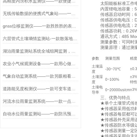
高精度内涝积水监测仪——一款便捷化部署的一体化内涝积水监测仪2026+派+送
太阳能板标准工作电压
内置锂电池容量：500
无线传输数据的便携式气象站——一款好难忘记的微型气象站2024全+国+发+货
传感器启动时间：6
传感器供电电压：DC
传感器供电电流：22
gnss位移监测仪——一款胜胜胜的表面沉降位移监测仪直送2024全+境+派+送
传感器功耗：0.26
通讯方式：485 Modb
六层管式土壤墒情监测站-一款散落地的多点土壤水分监测系统2024全+国+发+货
测量参数：可同时测量
测量原理：通过测量土
湖泊雨量监测站系统全域组网监测，湖泊水位水量调控科学可控
参数
测量范围
精
农业小气候观测设备——一款用心做事不吹嘘的无线农业气象站2023已更新
土壤温
±0.
-30~70℃
度
气象自动监测系统——一款另眼相看的气象观测站设备
土壤湿
±3
0~100%
度
特
土壤电
道路能见度检测仪——一款可变车道动态切换的城市能见度监测站2025+派+送
±3
0~20000us/cm
导率
三、优势与特点
河流水位雨量监测系统——一款一点一滴都做好的雨量水位监测站2023快些发货
★单个土壤管式传感器
★传感器采用低功耗设
自动水位雨量监测站——一款防汛预警的物联网水位监测站2026+派+送
★传感器每层都可以
★传感器外壳采用进口
★传感器防水等级达到
★传感器测量一定区
★传感器采用自主设计