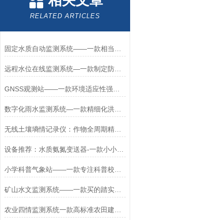
相关文章
RELATED ARTICLES
固定水质自动监测系统——一款相当精准得河流水质自动监测系统2025+派+送
远程水位在线监测系统—一款制定防汛预案的河道水位监测系统厂家2025+派+送
GNSS观测站——一款环境适应性强的GNSS监测系统2025全+境+派+送
数字化雨水监测系统—一款精细化洪水预报的雨水径流在线监测系统2025+派+送
无线土壤墒情记录仪：作物全周期精准管理的量化决策基石
设备推荐：水质氨氮变送器-一款小小的诗句大大的传奇的氨氮传感器
小学科普气象站——一款专注科普校园科研自动气象站#2023已更新
矿山水文监测系统——一款买的踏实智慧水文监测系统2023发货很快
农业四情监测系统一款高标准农田建设项目实施方案2024更新/城+镇+包+邮