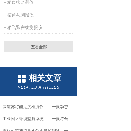
稻瘟病监测仪
稻蓟马测报仪
稻飞虱在线测报仪
查看全部
相关文章
RELATED ARTICLES
高速雾灯能见度检测仪——一款动态平衡的视频大气能见度分析仪2025+派+送
工业园区环境监测系统——一款符合标准化工厂环境监测系统#2023已更新
雷达式流速流量水位雨量监测站—一款城市内涝防治的水位流量流速监测站2025