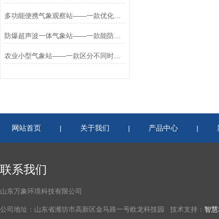
多功能便携气象观察站——一款优化资源调配的移动气象站厂家2025+派+送
防爆超声波一体气象站——一款能防水的化工防爆气象站设备2023发货快
农业小型气象站——一款区分不同时段的田间小型气象站2026+派+送
网站首页
关于我们
产品中心
|
|
|
联系我们
山东万象环境科技有限公司
公司地址：山东省潍坊市高新区金马路一号欧龙科技园 技术支持：
智慧