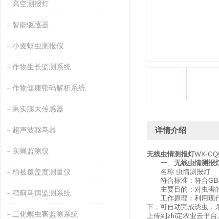
高空测报灯
智能驱逐器
小麦蚜虫测报仪
作物生长监测系统
作物健康密码解析系统
果实膨大传感器
超声波驱鸟器
详情介绍
实蝇监测仪
无线虫情测报灯
WX-
一、
无线虫情测报
植被覆盖度测量仪
名称:虫情测报灯
符合标准：符合GB-T2
主要目的：对虫害的发
稻蓟马病监测系统
工作原理：利用现代光
下，可自动完成诱虫，
二化螟虫害监测系统
上传到zhi定农业云平台