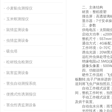
二、主体结构
小麦黏虫测报仪
材质：整机喷塑
撞击屏：高透玻璃材质，
玉米螟测报仪
显示器：7寸安卓操作
三、参数
鼠情监测设备
供电电压：太阳能
启动大功率：≤200W;
整机尺寸：557mm*56
虫情监测设备
通信方式：4G标配,网
工作环境：0~70℃，
吸虫塔
诱虫光源：20W黑光灯管
远红外虫体处理仓温度
绝缘电阻≥2.5MΩ(
松材线虫检测仪
摄像头像素：500W
四、功能说明
鼠害监测设备
硬件工作流程：飞虫受诱
板翻转,虫子尸体掉进烘
害虫自动测报系统
送到将飞虫尸体拍照后,
自动工作模式设置：在
间，整机工作时长，拍
便携式性诱测报仪
手动工作模式设置：可
及烘干装置。
害虫性诱监测设备
自动虫水分离：雨雪
光控技术：晚上自动开