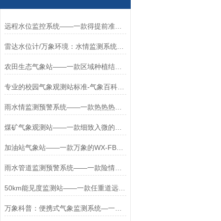
远程水位监控系统——一款得提前准备好的河道水位监控系统2023发货很快
雷达水位计/万象环境：水情监测系统@2024（支持+定制+全+国+包+邮）
农田生态气象站——一款区域种植结构的农田环境生态监测气象站2025+派+送
专业的校园气象观测站标准-气象百科：是一款用于所有校园的校园气象站#（
雨水情监测预警系统——一款热热热的水库雨水监测系统#2024顺+丰+包+邮
煤矿气象观测站——一款细致入微的燃油库气象站#2023已更新
加油站气象站——一款万象的WX-FBQ2克己复礼的燃油库气象站
雨水管道监测预警系统——一款险情处置的数字化雨水管理监测系统2026+派+送
50km能见度监测站——一款任重道远的交通运输能见度监测系统
万象科普：便携式气象监测系统—一款妙不可言的便携式手持气象仪#2024*（