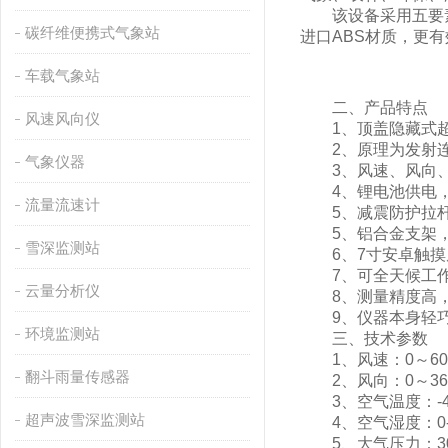
该设备采用五要素
碳纤维便携式气象站
进口ABS材质，更有
车载气象站
二、产品特点
风速风向仪
1、顶盖隐藏式超
2、原理为发射连
气象仪器
3、风速、风向、
4、锂电池供电，
流量流速计
5、减震防护拉杆
5、铝合金支架，
雪深监测站
6、7寸安卓触摸
7、可全天候工作
云量分析仪
8、测量精度高，性
9、仪器本身轻巧
环境监测站
三、技术参数
1、风速：0～60m/s
翻斗雨量传感器
2、风向：0～360°
3、空气温度：-40-
超声波雪深监测站
4、空气湿度：0-10
5、大气压力：300-1