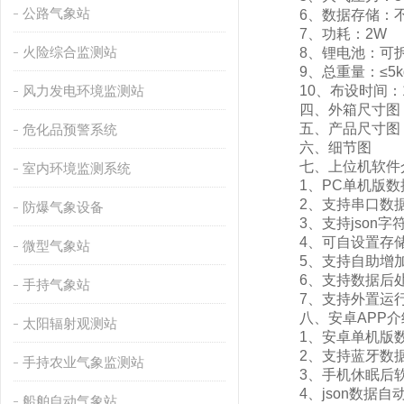
公路气象站
6、数据存储：不少
7、功耗：2W
火险综合监测站
8、锂电池：可拆卸锂
9、总重量：≤5kg
风力发电环境监测站
10、布设时间：1
四、外箱尺寸图
五、产品尺寸图
危化品预警系统
六、细节图
七、上位机软件
室内环境监测系统
1、PC单机版数
2、支持串口数据
防爆气象设备
3、支持json字符串
4、可自设置存储时
微型气象站
5、支持自助增加
6、支持数据后处
手持气象站
7、支持外置运行jav
八、安卓APP介
太阳辐射观测站
1、安卓单机版数
2、支持蓝牙数据
手持农业气象监测站
3、手机休眠后软
4、json数据自动
船舶自动气象站