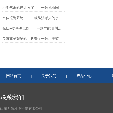
小学气象站设计方案——一款风雨同舟的校园教学气象站
水位报警系统——一款防洪减灾的水位检测装置2025全+境+派+送
光伏iv功率测试仪——一款性能研判的光伏iv组件测试仪2026+派+送
负氧离子观测站—科普：一款用于监测负氧的提供空气负氧离子监测站厂家#
网站首页
关于我们
产品中心
|
|
|
联系我们
山东万象环境科技有限公司