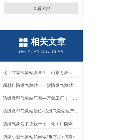
查看全部
相关文章
RELATED ARTICLES
化工防爆气象站设备？—山东万象：实实在在的防爆气象站液晶屏厂家#
新材料防爆气象站—一款防爆气象站型号规格特别齐全的产品#（万象+包邮）
防爆微型气象站厂家—万象工厂：一个靠谱的防爆气象站系统厂家#（包邮+）
防爆微型气象站价位-防爆气象站生产报价看这里#（万象+2024）
防爆气象站多少钱一个—化工厂防爆气象站生产厂家为您解答2024*
防爆小型气象站如何做到(防尘+防震+防水+防爆+防腐)/万象厂家