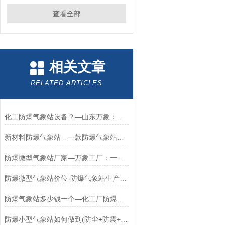
查看全部
相关文章
RELATED ARTICLES
化工防爆气象站设备？—山东万象：实实在在的防爆气象站液晶屏厂家#
新材料防爆气象站—一款防爆气象站型号规格特别齐全的产品#（万象+包邮）
防爆微型气象站厂家—万象工厂：一个靠谱的防爆气象站系统厂家#（包邮+）
防爆微型气象站价位-防爆气象站生产报价看这里#（万象+2024）
防爆气象站多少钱一个—化工厂防爆气象站生产厂家为您解答2024*
防爆小型气象站如何做到(防尘+防震+防水+防爆+防腐)/万象厂家