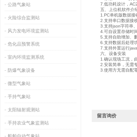
7.低功耗设计，AC2
公路气象站
五、上位机软件介
1.PC单机版数据接
火险综合监测站
2.支持串口数据接收
3.支持json字符串、m
风力发电环境监测站
4.可自设置存储时间，
5.支持自助增加、删
6.支持数据后处理
危化品预警系统
7.支持外置运行javas
六、设备安装
室内环境监测系统
1.确认现场工况，由
2.安装简单，无需专
防爆气象设备
3.使用方无需自配零
微型气象站
手持气象站
太阳辐射观测站
留言询价
手持农业气象监测站
船舶自动气象站