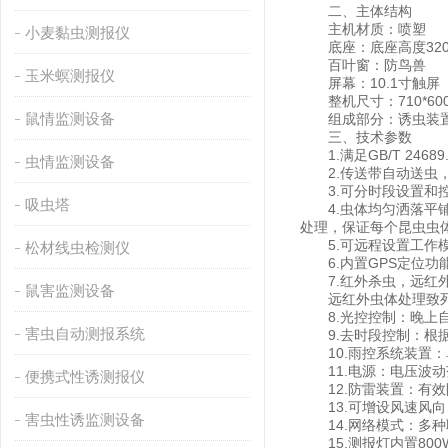
二、主体结构
主机材质：喷塑
小麦黏虫测报仪
底座：底座高度320
百叶窗：防鸟兽
玉米螟测报仪
屏幕：10.1寸触屏
整机尺寸：710*600*
鼠情监测设备
组成部分：诱虫装置、
三、技术参数
1.满足GB/T 246
虫情监测设备
2.传送带自动送虫
3.可分时段设置和控
吸虫塔
4.虫体均匀洒落平铺
处理，保证每个昆虫虫
5.可远程设置工作模
松材线虫检测仪
6.内置GPS定位功
7.红外杀虫，远红外
鼠害监测设备
远红外虫体处理致死率
8.光控控制：晚上自
害虫自动测报系统
9.去时段控制：根据
10.雨控系统装置：
11.电源：电压波动范
便携式性诱测报仪
12.防雷装置：有效
13.可增设风速风向
害虫性诱监测设备
14.网络模式：多种联
15.测报灯内置80