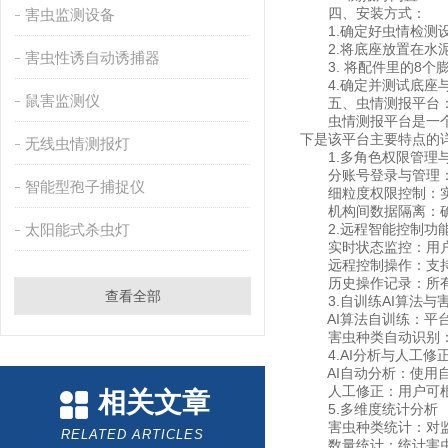
四、安装方式：
害虫监测设备
1.确定好虫情检测设
2.将底座放置在水泥
害虫性诱自动诱捕器
3. 将配件里的8个
4.确定并测试底座与
鼠害监测仪
五、虫情测报平台
虫情测报平台是一个集
下是该平台主要特点的
无线虫情测报灯
1.多角色权限管理
分账号登录与管理：确
智能型孢子捕捉仪
细粒度权限控制：实现
机构间数据隔离：确保
太阳能式杀虫灯
2.远程智能控制功
实时状态监控：用户可
远程控制操作：支持抓
历史操作记录：所有
查看全部
3.自训练AI算法与
AI算法自训练：平台
害虫种类自动识别：通
4.AI分析与人工修
AI自动分析：使用自
人工修正：用户可根据
相关文章
5.多维度统计分析
害虫种类统计：对监测
RELATED ARTICLES
数量统计：统计害虫