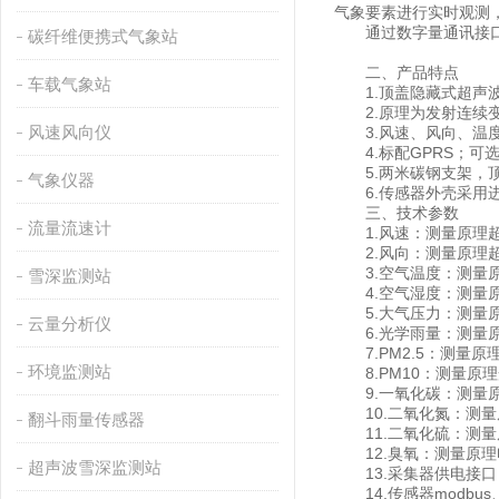
气象要素进行实时观测
通过数字量通讯接口
碳纤维便携式气象站
二、产品特点
车载气象站
1.顶盖隐藏式超声波
2.原理为发射连续变
风速风向仪
3.风速、风向、温度、
4.标配GPRS；可选配
5.两米碳钢支架，顶
气象仪器
6.传感器外壳采用进口
三、技术参数
流量流速计
1.风速：测量原理超声波，0
2.风向：测量原理超声波
3.空气温度：测量原理二
雪深监测站
4.空气湿度：测量原理电
5.大气压力：测量原理压阻
云量分析仪
6.光学雨量：测量原理光
7.PM2.5：测量原理光
环境监测站
8.PM10：测量原理光散
9.一氧化碳：测量原理电
10.二氧化氮：测量原理
翻斗雨量传感器
11.二氧化硫：测量原理
12.臭氧：测量原理电化
超声波雪深监测站
13.采集器供电接口：GX
14.传感器modbus、