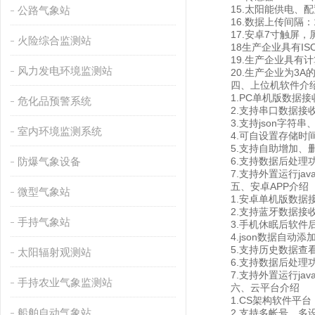
15.太阳能供电、配置铅酸
公路气象站
16.数据上传间隔：1
17.安卓7寸触屏，屏幕分
火险综合监测站
18生产企业具有IS
19.生产企业具有计
风力发电环境监测站
20.生产企业为3A
四、上位机软件介
1.PC单机版数据接
危化品预警系统
2.支持串口数据接收
3.支持json字符串、m
室内环境监测系统
4.可自设置存储时间，
5.支持自助增加、删
防爆气象设备
6.支持数据后处理
7.支持外置运行javas
五、安卓APP介绍
微型气象站
1.安卓单机版数据接
2.支持蓝牙数据接
手持气象站
3.手机休眠后软件后
4.json数据自动添
5.支持历史数据查看
太阳辐射观测站
6.支持数据后处理
7.支持外置运行javas
手持农业气象监测站
六、云平台介绍
1.CS架构软件平台
船舶自动气象站
2.支持多帐号、多