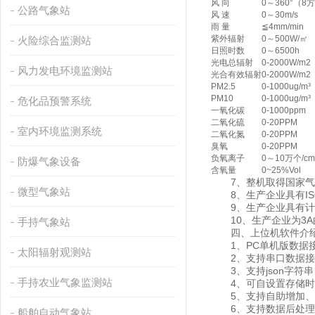
风 向
0～360°（8
公路气象站
风 速
0～30m/s
雨 量
≦4mm/min
紫外辐射
0～500W/㎡
火险综合监测站
日照时数
0～6500h
光电总辐射
0-2000W/m2
风力发电环境监测站
光合有效辐射
0-2000W/m2
PM2.5
0-1000ug/m³
PM10
0-1000ug/m³
危化品预警系统
一氧化碳
0-1000ppm
二氧化硫
0-20PPM
室内环境监测系统
二氧化氮
0-20PPM
臭氧
0-20PPM
负氧离子
0～10万个/cm
防爆气象设备
含氧量
0~25%Vol
7、整机取得国家气
微型气象站
8、生产企业具有IS
9、生产企业具有计
10、生产企业为3A
手持气象站
四、上位机软件介
1、PC单机版数据接
太阳辐射观测站
2、支持串口数据接
3、支持json字符串、
手持农业气象监测站
4、可自设置存储时间，
5、支持自助增加、删
6、支持数据后处理
船舶自动气象站