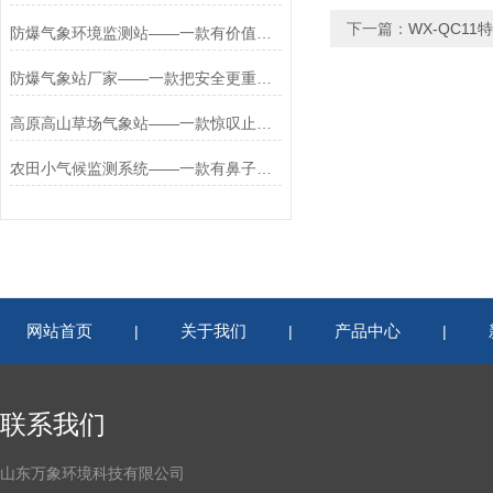
下一篇：
WX-QC1
防爆气象环境监测站——一款有价值的WX-FBQ2工业防爆气象站2023已更新
防爆气象站厂家——一款把安全更重视的防爆气象五参数仪2023来买接着就发货
高原高山草场气象站——一款惊叹止不住的高原地区自动气象站
农田小气候监测系统——一款有鼻子有眼的农林小气候观测站
网站首页
关于我们
产品中心
|
|
|
联系我们
山东万象环境科技有限公司