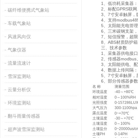
1、低功耗采集器：静
2、标配GPRS联网
碳纤维便携式气象站
3、7寸安卓触屏，版本：4
4、支持modbus4
车载气象站
5、太阳能充电管理M
6、三米碳钢支架，
风速风向仪
7、短信报警，超限
8、ABS材质防护箱，
三、技术参数
气象仪器
1、采集器供电接口：GX-
2、传感器modbus、4
流量流速计
3、太阳能供电、配置铅酸电
4、数据上传间隔：1分
5、7寸安卓触屏，屏幕尺寸
雪深监测站
6、部分传感器参数
名 称
测量范围
云量分析仪
环境温度
-40～+80℃
相对湿度
0～100%RH
环境监测站
光照强度
0-157286LU
大气压力
300-1100hpa
露点温度
0~+70℃
翻斗雨量传感器
土壤温度
-30～+70℃
土壤湿度
0～100%
超声波雪深监测站
土壤盐分
0~20000us/c
土壤PH
0-14PH