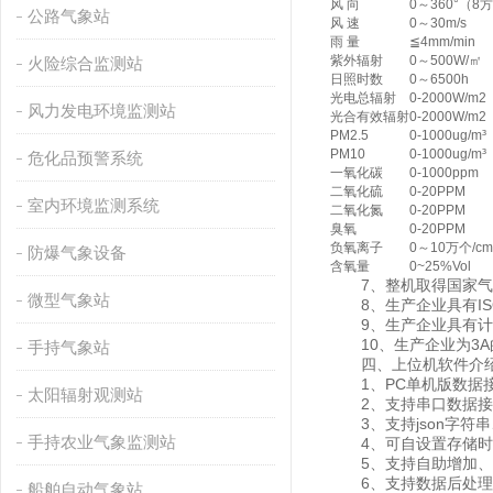
风 向
0～360°（8
公路气象站
风 速
0～30m/s
雨 量
≦4mm/min
紫外辐射
0～500W/㎡
火险综合监测站
日照时数
0～6500h
光电总辐射
0-2000W/m2
风力发电环境监测站
光合有效辐射
0-2000W/m2
PM2.5
0-1000ug/m³
PM10
0-1000ug/m³
危化品预警系统
一氧化碳
0-1000ppm
二氧化硫
0-20PPM
室内环境监测系统
二氧化氮
0-20PPM
臭氧
0-20PPM
负氧离子
0～10万个/cm
防爆气象设备
含氧量
0~25%Vol
7、整机取得国家气
微型气象站
8、生产企业具有IS
9、生产企业具有计
10、生产企业为3A
手持气象站
四、上位机软件介
1、PC单机版数据接
太阳辐射观测站
2、支持串口数据接
3、支持json字符串、
手持农业气象监测站
4、可自设置存储时间，
5、支持自助增加、删
6、支持数据后处理
船舶自动气象站