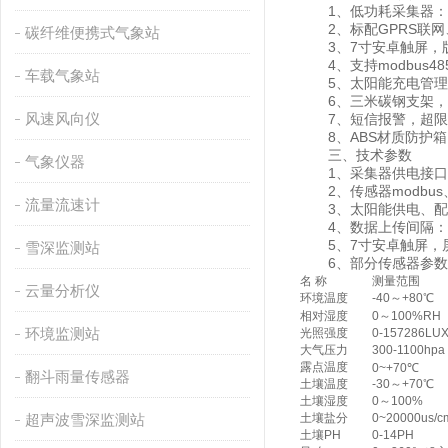
1、低功耗采集器：静
2、标配GPRS联网
碳纤维便携式气象站
3、7寸安卓触屏，版本：4
4、支持modbus4
车载气象站
5、太阳能充电管理M
6、三米碳钢支架，
风速风向仪
7、短信报警，超限
8、ABS材质防护箱，
三、技术参数
气象仪器
1、采集器供电接口：GX-
2、传感器modbus、4
流量流速计
3、太阳能供电、配置铅酸电
4、数据上传间隔：1分
5、7寸安卓触屏，屏幕尺寸
雪深监测站
6、部分传感器参数
名 称
测量范围
云量分析仪
环境温度
-40～+80℃
相对湿度
0～100%RH
环境监测站
光照强度
0-157286LU
大气压力
300-1100hpa
露点温度
0~+70℃
翻斗雨量传感器
土壤温度
-30～+70℃
土壤湿度
0～100%
超声波雪深监测站
土壤盐分
0~20000us/c
土壤PH
0-14PH