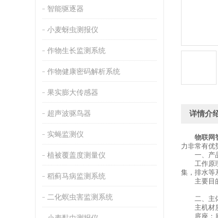
智能驱逐器
小麦蚜虫测报仪
作物生长监测系统
作物健康密码解析系统
果实膨大传感器
超声波驱鸟器
详情介
实蝇监测仪
物联网
力非常有优
植被覆盖度测量仪
一、产品
工作原理：
集，排水等
稻蓟马病监测系统
主要目的：
二化螟虫害监测系统
二、主体
主机材质
底座：底座
小麦黏虫测报仪