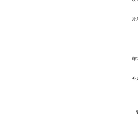
常
详
补