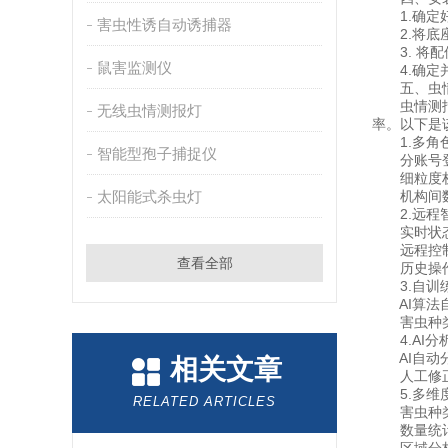
1.确定好
害虫性诱自动诱捕器
2.将底座
3. 将配
鼠害监测仪
4.确定并
五、虫情
虫情测报平
无线虫情测报灯
率。以下是
1.多角色
智能型孢子捕捉仪
分账号登录
细粒度权限
太阳能式杀虫灯
机构间数据
2.远程智
实时状态监
远程控制操
查看全部
历史操作记
3.自训练
AI算法自
害虫种类自
4.AI分
AI自动分
相关文章
人工修正：
5.多维
RELATED ARTICLES
害虫种类统
数量统计