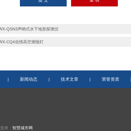
WX-QSN3声呐式水下地形探测仪
WX-CQ4虫情高空测报灯
新闻动态
技术文章
荣誉资质
|
|
|
术支持：
智慧城市网