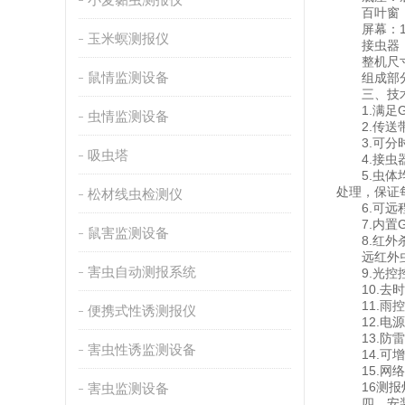
百叶窗：
屏幕：10
玉米螟测报仪
接虫器：
整机尺寸：7
鼠情监测设备
组成部分：
三、技术
1.满足GB
虫情监测设备
2.传送带
3.可分时
吸虫塔
4.接虫器
5.虫体均
处理，保证
松材线虫检测仪
6.可远程
7.内置G
鼠害监测设备
8.红外杀
远红外虫体
害虫自动测报系统
9.光控控
10.去时
11.雨控
便携式性诱测报仪
12.电源：
13.防雷
害虫性诱监测设备
14.可增
15.网络
16测报灯
害虫监测设备
四、安装