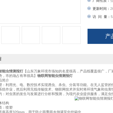
厂商性质：
更新时间：
2
访 问 量：
5
产
绍
智能虫情测报灯
【山东万象环境市场知的名度很高，产品线覆盖很广，厂
势，市的场占有率很高】
物联网智能虫情测报灯
简介
利用光、电、数控技术实现诱虫、杀虫、分装等功能。在无人监管的情
系统作业，然后利用无线传输技术、物联网技术并实时将环境气象和虫害
对虫害的发生与发展进行分析和预测，为现代农业提供服务，满足虫
结构
：喷塑
高度320mm，用于防止雨季雨水倒灌至中控箱中