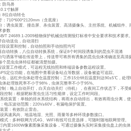
防鸟兽
.1寸触屏
8位自动转仓
10*600*2120mm（含底座）
诱虫装置、撞击屏、杀虫装置、高清摄像头、主控系统、机械组件、雨
参数
/T 24689.1-2009植物保护机械虫情测报灯标准中安全要求和技术要求
自动送虫，自动清扫
段设置和控制，自动拍照和手动拍照均可
自动转换，八位自动转换系统，保证8个时间段诱集到的昆虫不混淆
匀洒落平铺在传送带上，传送带可将所有诱集的昆虫虫体准确送至高清
每个昆虫虫体特征都被清楚拍摄。
设置工作模式，可远程无线拍照和终端设备参数远程设置。
PS定位功能，在地图中查看设备站点等数据，设备被盗可追踪。
虫，远红外虫体处理仓温度控制：工作15分钟后温度到达90±5℃，处
处理致死率不小于98%，虫体完整率不小于95%。
制：晚上自动开灯，白天自动关灯（待机），在夜间工作状态下，不受
段控制：根据靶标害虫生活习性规律，设定工作时间段。
系统装置：单独的排水系统结构，将雨水自动排出，有效将雨虫分离，使
电压波动范围：220V±60V，有漏电保护装置。
装置：有效防止雷击。
设风速风向、地温地湿、光照、雨量等多种环境参数接口。
模式：多种联网方式4G、WIFI有线可任意选择，可随时随地联网管理。
内置1600W像素图像采集设备，可通过摄像头实时采集接虫盘上的虫体
方式：