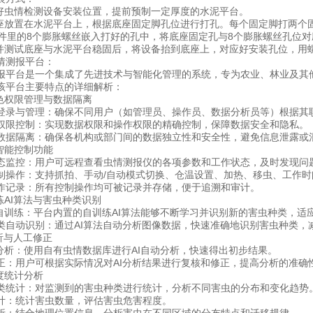
虫情检测设备安装位置，提前预制一定厚度的水泥平台。
放置在水泥平台上，根据底座固定脚孔位进行打孔。每个固定脚打两个
件里的8个膨胀螺丝嵌入打好的孔中，将底座固定孔与8个膨胀螺丝孔位
测试底座与水泥平台稳固后，将设备抬到底座上，对应好安装孔位，用
测报平台：
台是一个集成了先进技术与智能化管理的系统，专为农业、林业及其他
该平台主要特点的详细解析：
权限管理与数据隔离
与管理：确保不同用户（如管理员、操作员、数据分析员等）根据其职
控制：实现数据权限和操作权限的精确控制，保障数据安全和隐私。
隔离：确保各机构或部门间的数据独立性和安全性，避免信息泄露或
能控制功能
控：用户可远程查看虫情测报仪的各项参数和工作状态，及时发现问
作：支持抓拍、手动/自动模式切换、仓温设置、加热、移虫、工作时
录：所有控制操作均可被记录并存储，便于追溯和审计。
AI算法与害虫种类识别
训练：平台内置的自训练AI算法能够不断学习并识别新的害虫种类，适
动识别：通过AI算法自动分析图像数据，快速准确地识别害虫种类，
析与人工修正
析：使用自有虫情数据库进行AI自动分析，快速得出初步结果。
用户可根据实际情况对AI分析结果进行复核和修正，提高分析的准确
度统计分析
计：对监测到的害虫种类进行统计，分析不同害虫的分布和变化趋势
：统计害虫数量，评估害虫危害程度。