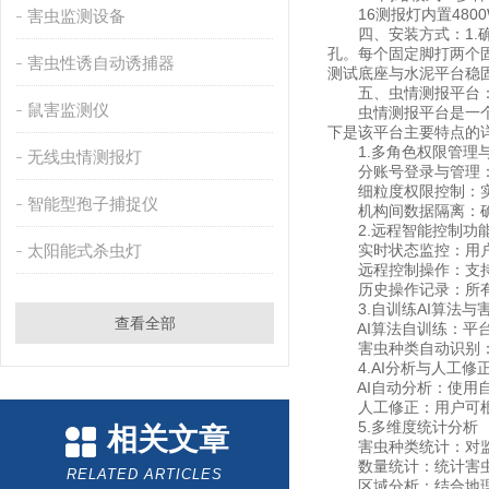
16测报灯内置480
害虫监测设备
四、安装方式：1.确
孔。每个固定脚打两个固
害虫性诱自动诱捕器
测试底座与水泥平台稳
五、虫情测报平台
鼠害监测仪
虫情测报平台是一个集
下是该平台主要特点的
1.多角色权限管理
无线虫情测报灯
分账号登录与管理：确
细粒度权限控制：实现
智能型孢子捕捉仪
机构间数据隔离：确保
2.远程智能控制功
太阳能式杀虫灯
实时状态监控：用户可
远程控制操作：支持抓
历史操作记录：所有
3.自训练AI算法与
查看全部
AI算法自训练：平台
害虫种类自动识别：通
4.AI分析与人工修
AI自动分析：使用自
人工修正：用户可根据
5.多维度统计分析
相关文章
害虫种类统计：对监测
数量统计：统计害虫
RELATED ARTICLES
区域分析：结合地理