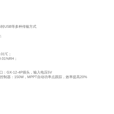
85转USB等多种传输方式
上
01℃；
.01%RH；
口：GX-12-4P插头，输入电压5V
.充电控制器：150W，MPPT自动功率点跟踪，效率提高20%