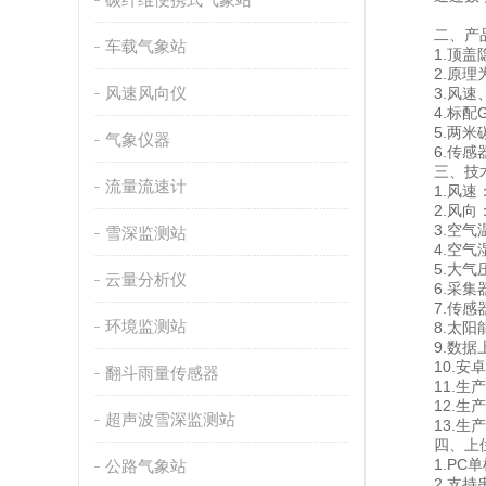
二、产品
车载气象站
1.顶盖隐
2.原理为
风速风向仪
3.风速、
4.标配GP
5.两米碳
气象仪器
6.传感器
三、技术
流量流速计
1.风速：测量
2.风向：测
3.空气温度
雪深监测站
4.空气湿度
5.大气压力
云量分析仪
6.采集器供
7.传感器m
环境监测站
8.太阳能供
9.数据上
10.安卓7寸
翻斗雨量传感器
11.生产
12.生产
超声波雪深监测站
13.生产
四、上位
1.PC单
公路气象站
2.支持串