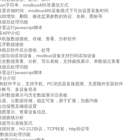
on字符串、modbus485等通信方式
置存储时间，modbus485采集模式下可自设置采集时间
助增加、删除、修改监测参数的协议、名称、图标等
据后处理功能
行javascript脚本
APP介绍
机版数据接收、存储、查看、分析软件
牙数据接收
眠后软件后台接收、处理
数据自动添加设备，modbus设备支持扫码添加设备
史数据查看、分析、导出表格，支持曲线展示、单数据点查看
据后处理功能
行javascript脚本
台介绍
构软件平台，支持手机、PC浏览器直接观测、无需额外安装软件
帐号、多设备登录
时数据展示与历史数据展示仪表板
器、云数据存储，稳定可靠，易于扩展，负载均衡
信报警及阈值设置
图显示、查看设备信息。
据曲线分析
据导出表格形式
转发，HJ-212协议，TCP转发，http协议等
数据后处理功能