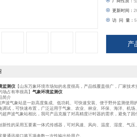
厂商性质：
更新时间：
2
访 问 量：
5
产
绍
境监测仪
【山东万象环境市场知的名度很高，产品线覆盖很广，厂家技术
的场占有率很高】
气象环境监测仪
简介
声波气象站是一款高度集成、低功耗、可快速安装、便于野外监测使用
试，可快速布置，广泛运用于气象、农业、林业、环保、海洋、机场、
声波气象站相比，我司产品克服了对高精度计时器的需求，避免了因传
性的采用五要素一体式传感器，可对风速、风向、温度、湿度、气压、
量通讯接口将五项参数一次性输出给用户。