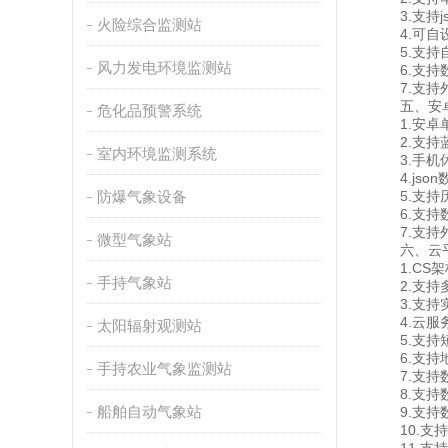
3.支持js
火险综合监测站
4.可自设
5.支持自
风力发电环境监测站
6.支持数
7.支持外置运
五、安卓
危化品预警系统
1.安卓单
2.支持蓝
室内环境监测系统
3.手机休
4.json
防爆气象设备
5.支持历
6.支持数
7.支持外置运
微型气象站
六、云平
1.CS架
手持气象站
2.支持多
3.支持实
4.云服务
太阳辐射观测站
5.支持短
6.支持地
手持农业气象监测站
7.支持数
8.支持数
船舶自动气象站
9.支持数据
10.支持