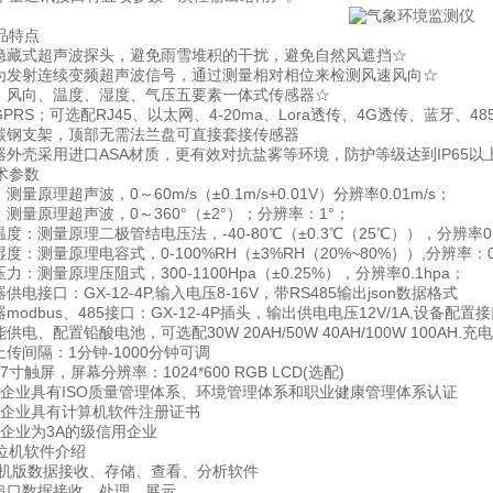
特点
藏式超声波探头，避免雨雪堆积的干扰，避免自然风遮挡☆
发射连续变频超声波信号，通过测量相对相位来检测风速风向☆
风向、温度、湿度、气压五要素一体式传感器☆
RS；可选配RJ45、以太网、4-20ma、Lora透传、4G透传、蓝牙、4
钢支架，顶部无需法兰盘可直接套接传感器
外壳采用进口ASA材质，更有效对抗盐雾等环境，防护等级达到IP65以
参数
原理超声波，0～60m/s（±0.1m/s+0.01V）分辨率0.01m/s；
量原理超声波，0～360°（±2°）；分辨率：1°；
：测量原理二极管结电压法，-40-80℃（±0.3℃（25℃）），分辨率0.
：测量原理电容式，0-100%RH（±3%RH（20%~80%））,分辨率：0
：测量原理压阻式，300-1100Hpa（±0.25%），分辨率0.1hpa；
电接口：GX-12-4P,输入电压8-16V，带RS485输出json数据格式
odbus、485接口：GX-12-4P插头，输出供电电压12V/1A,设备配置接
电、配置铅酸电池，可选配30W 20AH/50W 40AH/100W 100AH
传间隔：1分钟-1000分钟可调
触屏，屏幕分辨率：1024*600 RGB LCD(选配)
企业具有ISO质量管理体系、环境管理体系和职业健康管理体系认证
企业具有计算机软件注册证书
企业为3A的级信用企业
机软件介绍
机版数据接收、存储、查看、分析软件
口数据接收、处理、展示