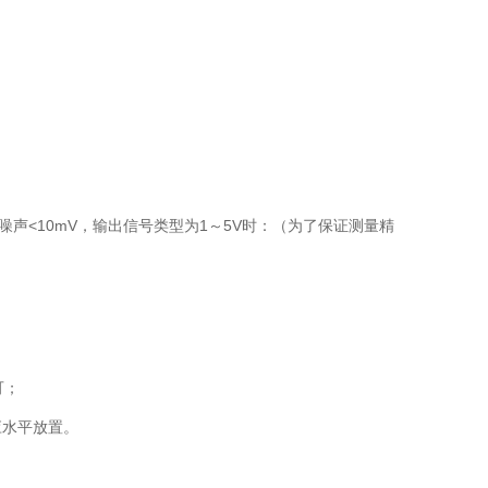
源噪声<10mV，输出信号类型为1～5V时：（为了保证测量精
可；
水平放置。