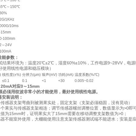
25℃～100℃
55℃～150℃
80%
2G/1KHz
000G/10ms
-15mm
0-100mm
2～24V
100mA
气性能参数：
环境为：温度20℃±2℃，湿度60%±10%，工作电源9~28VV，电
好使用线性电源和稳压模块）
)
线性度(±%)
分辨力(μm)
噪声(mV)
功耗(mΑ)
温度系数(%/℃)
≤0.1
0.1
<1
<30
0.005~0.02
20mA对应0～15mm
源必须用纹波非常小的才能使用，最好使用线性电源。
感器安装说明：
感器支架弯曲到被测果实处，固定支架（支架必须稳固，没有晃动）
果实与传感器支架相连；调节传感器螺丝调整位置，数值显示为>0即
为15mm时，证明果实大了15mm需要在移动调整支架数值为>0；
不能室外使用，大棚能使用注意支架传感器测试端不能进水；安装是应