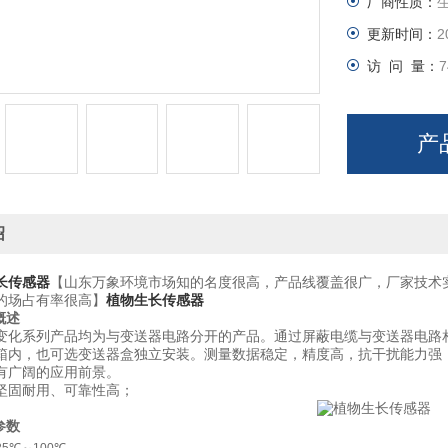
厂商性质：
更新时间：
2
访 问 量：
7
产
绍
长传感器
【山东万象环境市场知的名度很高，产品线覆盖很广，厂家技术
的场占有率很高】
植物生长传感器
概述
系列产品均为与变送器电路分开的产品。通过屏蔽电缆与变送器电路相
箱内，也可选变送器盒独立安装。测量数据稳定，精度高，抗干扰能力强
有广阔的应用前景。
固耐用、可靠性高；
参数