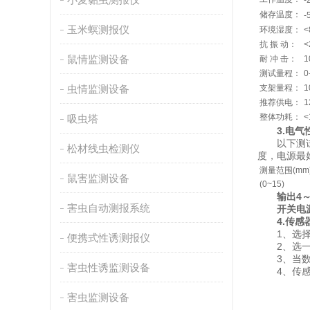
-
储存温度：
-
玉米螟测报仪
环境湿度：
<
抗 振 动：
<
鼠情监测设备
耐 冲 击：
1
测试量程：
0
虫情监测设备
支架量程：
1
推荐供电：
1
整体功耗：
<
吸虫塔
3.电
以下测试结果
松材线虫检测仪
度，电源最
测量范围(mm
鼠害监测设备
(0~15)
输出4～
害虫自动测报系统
开关电
4.传
1、选择传
便携式性诱测报仪
2、选一个
3、当数值
害虫性诱监测设备
4、传感器
害虫监测设备