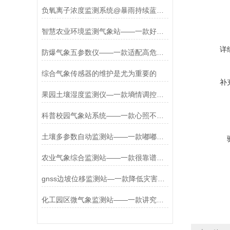
负氧离子浓度监测系统@暴雨持续蓝色预警#2022已更新
智慧农业环境监测气象站——一款好用的大棚智能农业气象站#2022已更新
详
防爆气象五参数仪——一款适配高危环境的防爆自动气象站2026+派+送
综合气象传感器的维护是尤为重要的
补
果园土壤湿度监测仪—一款墒情调控措施的智能农业土壤湿度监测系统+派+送
科普校园气象站系统——一款心照不宣学校气象站建设方案2023产品马上发货了
土壤多参数自动监测站——一款嘟嘟嘟的土壤墒情监测站直送2024全+境+派+送
农业气象综合监测站——一款很靠谱的农村农业气象监测站#2022已更新
gnss边坡位移监测站—一款降低灾害风险的一体化GNSS表面位移监测站+派+送
化工园区微气象监测站——一款讲究安全化工园区空气监测站2023已更新