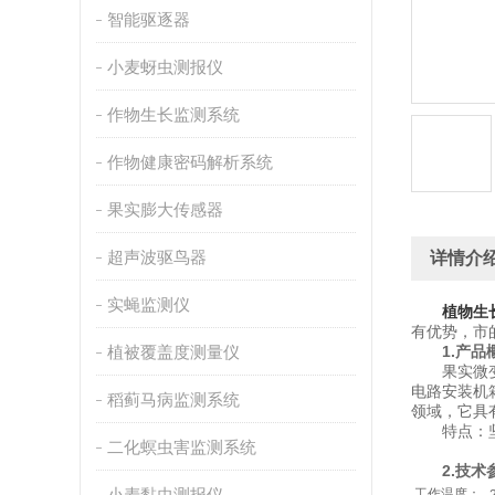
智能驱逐器
小麦蚜虫测报仪
作物生长监测系统
作物健康密码解析系统
果实膨大传感器
超声波驱鸟器
详情介
实蝇监测仪
植物生
有优势，市
植被覆盖度测量仪
1.产品
果实微变化
电路安装机
稻蓟马病监测系统
领域，它具
特点：坚
二化螟虫害监测系统
2.技术
小麦黏虫测报仪
工作温度：