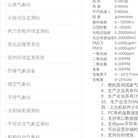
风 向
0-360度
公路气象站
风 速
0-60m/s
平均风速☆
0-60m/s
雨 量
≦4mm/min
火险综合监测站
紫外辐射
0～500W/㎡
日照时数
0～6500h
风力发电环境监测站
光电总辐射
0-2000W/m2
光合有效辐射
0-2000W/m2
PM2.5
0-1000ug/m³
危化品预警系统
PM10
0-1000ug/m³
一氧化碳
0-1000ppm
室内环境监测系统
二氧化硫
0-20PPM
二氧化氮
0-20PPM
臭氧
0-20PPM
防爆气象设备
负氧离子
0～10万个/cm
含氧量
0~25%Vol
微型气象站
7、整机取得国家气
8、生产企业具有IS
9、生产企业具有计
手持气象站
10、生产企业为3A
四、上位机软件介
太阳辐射观测站
1、PC单机版数据接
2、支持串口数据接
手持农业气象监测站
3、支持json字符串、
4、可自设置存储时间，
5、支持自助增加、删
船舶自动气象站