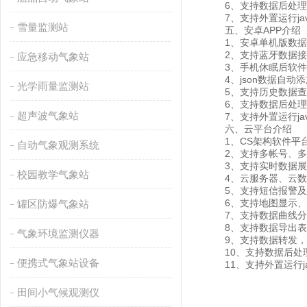
6、支持数据后处理
7、支持外置运行javas
雪量监测站
五、安卓APP介绍
1、安卓单机版数据
2、支持蓝牙数据接
应急移动气象站
3、手机休眠后软件
4、json数据自动添
光学雨量监测站
5、支持历史数据查看
6、支持数据后处理
超声波气象站
7、支持外置运行javas
六、云平台介绍
1、CS架构软件平台
自动气象观测系统
2、支持多帐号、多
3、支持实时数据展
校园教学气象站
4、云服务器、云数据
5、支持短信报警及
6、支持地图显示、
罐区防爆气象站
7、支持数据曲线分
8、支持数据导出表
气象环境监测仪器
9、支持数据转发，HJ-
10、支持数据后处
便携式气象站设备
11、支持外置运行java
田间小气候观测仪