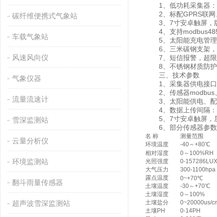
1、低功耗采集器：静
2、标配GPRS联网
碳纤维便携式气象站
3、7寸安卓触屏，版本：4
4、支持modbus4
车载气象站
5、太阳能充电管理M
6、三米碳钢支架，
风速风向仪
7、短信报警，超限
8、不锈钢材质防护箱
三、技术参数
气象仪器
1、采集器供电接口：GX-
2、传感器modbus、4
流量流速计
3、太阳能供电、配置铅酸电
4、数据上传间隔：1分
5、7寸安卓触屏，屏幕尺寸
雪深监测站
6、部分传感器参数
名 称
测量范围
云量分析仪
环境温度
-40～+80℃
相对湿度
0～100%RH
环境监测站
光照强度
0-157286LU
大气压力
300-1100hpa
露点温度
0~+70℃
翻斗雨量传感器
土壤温度
-30～+70℃
土壤湿度
0～100%
超声波雪深监测站
土壤盐分
0~20000us/c
土壤PH
0-14PH