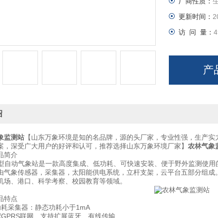
厂商性质：
更新时间：
2
访 问 量：
4
产
绍
象监测站
【山东万象环境是知的名品牌，源的头厂家，专业性强，生产实
案，深受广大用户的好评和认可，推荐选择山东万象环境厂家】
农林气象
简介
自动气象站是一款高度集成、低功耗、可快速安装、便于野外监测使用
象传感器，采集器，太阳能供电系统，立杆支架，云平台五部分组成。
机场、港口、科学考察、校园教育等领域。
特点
采集器：静态功耗小于1mA
PRS联网、支持扩展蓝牙、有线传输