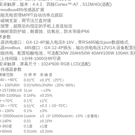
屏，版本：4.4.2、四核Cortex™-A7，512M/4G(选配)
dbus485传感器扩展
充电管理MPPT自动功率点跟踪
碳钢支架，两节法兰盘对接
警，超限后向指定的手机上发送短信
材质防护箱，耐腐蚀、抗氧化，防水等级IP66
参数
电接口：GX-12-4P,输入电压8-16V，带RS485输出json数据格式,
odbus、485接口：GX-12-4P插头，输出供电电压12V/1A,设备配置
电、配置铅酸电池，可选配30W 20AH/50W 40AH/100W 100AH
传间隔：1分钟-1000分钟可调
触屏，屏幕尺寸：1024*600 RGB LCD(选配)
传感器参数
测量范围
分 辨 率
准 确 度
-40～+80℃
0.01℃
±0.3℃（25℃）
0～100%RH
0.01%RH
±3%RH（20%~80%）
0-157286LUX
1Lux
＜±3%
300-1100hpa
0.1hPa
±0.25%
0~+70℃
0.1℃
±1℃
-30～+70℃
±0.3（-10~70℃）
0.01℃
0～100%
0.1%
±3%
0~20000us/cm
1us/cm
±3（0~10000us/cm）±5%（全量程）
0-14PH
0.01
±0.1PH
0-360度
0.1度
±1度
0-60m/s
0.01m/s
±0.2m/s