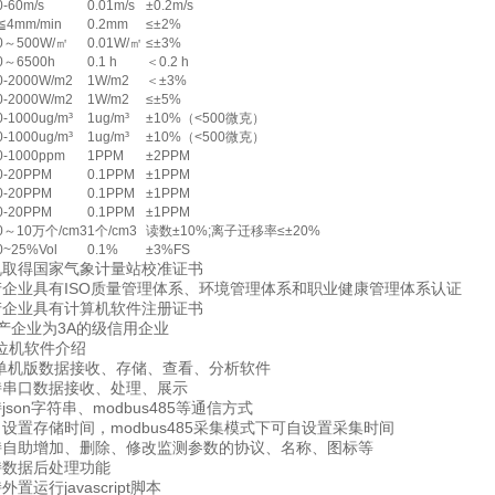
0-60m/s
0.01m/s
±0.2m/s
≦4mm/min
0.2mm
≤±2%
0～500W/㎡
0.01W/㎡
≤±3%
0～6500h
0.1 h
＜0.2 h
0-2000W/m2
1W/m2
＜±3%
0-2000W/m2
1W/m2
≤±5%
0-1000ug/m³
1ug/m³
±10%（<500微克）
0-1000ug/m³
1ug/m³
±10%（<500微克）
0-1000ppm
1PPM
±2PPM
0-20PPM
0.1PPM
±1PPM
0-20PPM
0.1PPM
±1PPM
0-20PPM
0.1PPM
±1PPM
0～10万个/cm3
1个/cm3
读数±10%;离子迁移率≤±20%
0~25%Vol
0.1%
±3%FS
取得国家气象计量站校准证书
业具有ISO质量管理体系、环境管理体系和职业健康管理体系认证
企业具有计算机软件注册证书
企业为3A的级信用企业
机软件介绍
机版数据接收、存储、查看、分析软件
串口数据接收、处理、展示
on字符串、modbus485等通信方式
置存储时间，modbus485采集模式下可自设置采集时间
助增加、删除、修改监测参数的协议、名称、图标等
数据后处理功能
运行javascript脚本