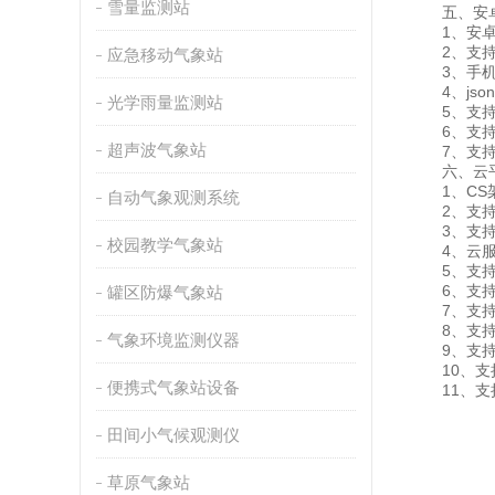
雪量监测站
五、安卓
1、安卓单
2、支持
应急移动气象站
3、手机
4、jso
光学雨量监测站
5、支持历
6、支持
超声波气象站
7、支持外置
六、云平
1、CS架
自动气象观测系统
2、支持
3、支持实
校园教学气象站
4、云服务
5、支持
6、支持
罐区防爆气象站
7、支持
8、支持
气象环境监测仪器
9、支持数据
10、支
便携式气象站设备
11、支持外
田间小气候观测仪
草原气象站