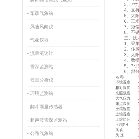
3、7寸安卓触
4、支持mo
车载气象站
5、太阳能
6、三米
风速风向仪
7、短信报
8、不锈钢
三、技术
气象仪器
1、采集器供
2、传感器m
流量流速计
3、太阳能供
4、数据上
5、7寸安卓
雪深监测站
6、部分
名 称
云量分析仪
环境温度
相对湿度
环境监测站
光照强度
大气压力
露点温度
翻斗雨量传感器
土壤温度
土壤湿度
超声波雪深监测站
土壤盐分
土壤PH
风 向
公路气象站
风 速