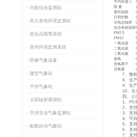
平均风速☆
雨 量
火险综合监测站
紫外辐射
日照时数
风力发电环境监测站
光电总辐射
光合有效辐射
PM2.5
危化品预警系统
PM10
一氧化碳
室内环境监测系统
二氧化硫
二氧化氮
臭氧
防爆气象设备
负氧离子
含氧量
微型气象站
7、整机
8、生产企
9、生产
手持气象站
10、生产
四、上位
太阳辐射观测站
1、PC单
2、支持
手持农业气象监测站
3、支持js
4、可自设
5、支持自
船舶自动气象站
6、支持
7、支持外置