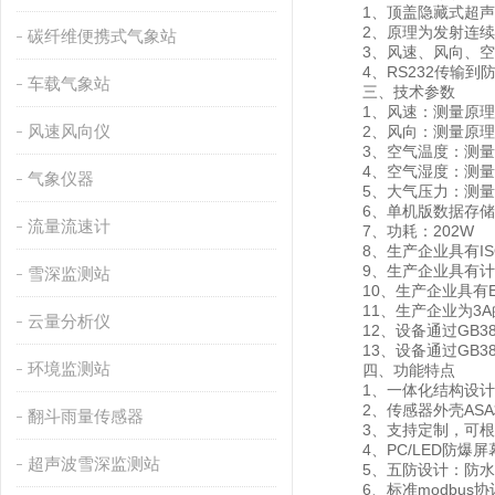
1、顶盖隐藏式超声波
2、原理为发射连续变
碳纤维便携式气象站
3、风速、风向、空气
4、RS232传输到防
车载气象站
三、技术参数
1、风速：测量原理超声波，
风速风向仪
2、风向：测量原理超声
3、空气温度：测量原理二
4、空气湿度：测量原理电
气象仪器
5、大气压力：测量原理压阻
6、单机版数据存储：
流量流速计
7、功耗：202W
8、生产企业具有IS
9、生产企业具有计
雪深监测站
10、生产企业具有Ex i
11、生产企业为3A
云量分析仪
12、设备通过GB383
13、设备通过GB383
环境监测站
四、功能特点
1、一体化结构设计
2、传感器外壳ASA
翻斗雨量传感器
3、支持定制，可根
4、PC/LED防爆
超声波雪深监测站
5、五防设计：防水
6、标准modbus