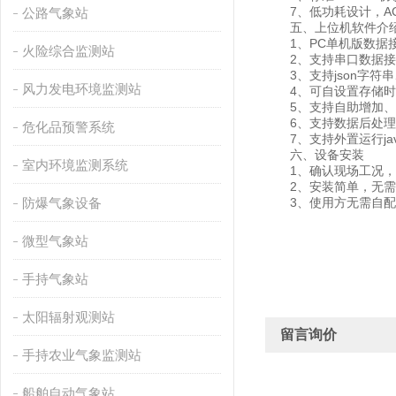
7、低功耗设计，AC2
公路气象站
五、上位机软件介
1、PC单机版数据接
火险综合监测站
2、支持串口数据接
3、支持json字符串、
风力发电环境监测站
4、可自设置存储时间，
5、支持自助增加、删
6、支持数据后处理
危化品预警系统
7、支持外置运行javas
六、设备安装
室内环境监测系统
1、确认现场工况，
2、安装简单，无需
防爆气象设备
3、使用方无需自配零
微型气象站
手持气象站
太阳辐射观测站
留言询价
手持农业气象监测站
船舶自动气象站