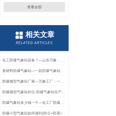
查看全部
相关文章
RELATED ARTICLES
化工防爆气象站设备？—山东万象：实实在在的防爆气象站液晶屏厂家#
新材料防爆气象站—一款防爆气象站型号规格特别齐全的产品#（万象+包邮）
防爆微型气象站厂家—万象工厂：一个靠谱的防爆气象站系统厂家#（包邮+）
防爆微型气象站价位-防爆气象站生产报价看这里#（万象+2024）
防爆气象站多少钱一个—化工厂防爆气象站生产厂家为您解答2024*
防爆小型气象站如何做到(防尘+防震+防水+防爆+防腐)/万象厂家