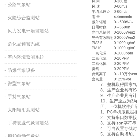
风 向
0-360度
公路气象站
风 速
0-60m/s
平均风速☆
0-60m/s
雨 量
≦4mm/min
火险综合监测站
紫外辐射
0～500W/㎡
日照时数
0～6500h
风力发电环境监测站
光电总辐射
0-2000W/m2
光合有效辐射
0-2000W/m2
PM2.5
0-1000ug/m³
危化品预警系统
PM10
0-1000ug/m³
一氧化碳
0-1000ppm
室内环境监测系统
二氧化硫
0-20PPM
二氧化氮
0-20PPM
臭氧
0-20PPM
防爆气象设备
负氧离子
0～10万个/cm
含氧量
0~25%Vol
微型气象站
7、整机取得国家气
8、生产企业具有IS
9、生产企业具有计
手持气象站
10、生产企业为3A
四、上位机软件介
太阳辐射观测站
1、PC单机版数据接
2、支持串口数据接
手持农业气象监测站
3、支持json字符串、
4、可自设置存储时间，
5、支持自助增加、删
船舶自动气象站