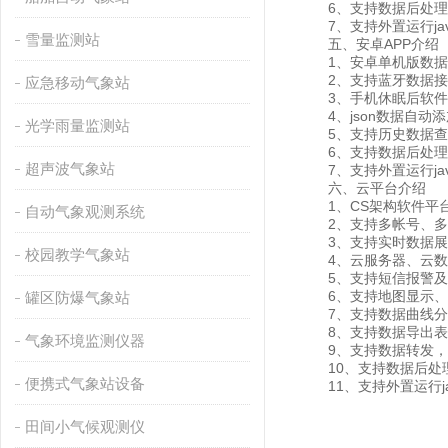
6、支持数据后处理
7、支持外置运行javas
雪量监测站
五、安卓APP介绍
1、安卓单机版数据
2、支持蓝牙数据接
应急移动气象站
3、手机休眠后软件
4、json数据自动添
光学雨量监测站
5、支持历史数据查看
6、支持数据后处理
超声波气象站
7、支持外置运行javas
六、云平台介绍
1、CS架构软件平台
自动气象观测系统
2、支持多帐号、多
3、支持实时数据展
校园教学气象站
4、云服务器、云数据
5、支持短信报警及
6、支持地图显示、
罐区防爆气象站
7、支持数据曲线分
8、支持数据导出表
气象环境监测仪器
9、支持数据转发，HJ-
10、支持数据后处
便携式气象站设备
11、支持外置运行java
田间小气候观测仪