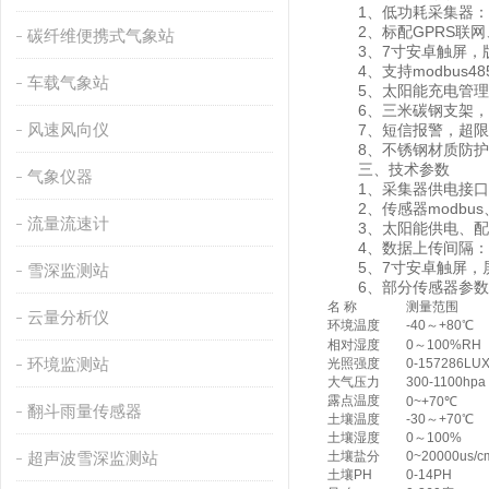
1、低功耗采集器：静
2、标配GPRS联网
碳纤维便携式气象站
3、7寸安卓触屏，版本：4
4、支持modbus4
车载气象站
5、太阳能充电管理M
6、三米碳钢支架，
风速风向仪
7、短信报警，超限
8、不锈钢材质防护箱
三、技术参数
气象仪器
1、采集器供电接口：GX-
2、传感器modbus、4
流量流速计
3、太阳能供电、配置铅酸电
4、数据上传间隔：1分
5、7寸安卓触屏，屏幕尺寸
雪深监测站
6、部分传感器参数
名 称
测量范围
云量分析仪
环境温度
-40～+80℃
相对湿度
0～100%RH
环境监测站
光照强度
0-157286LU
大气压力
300-1100hpa
露点温度
0~+70℃
翻斗雨量传感器
土壤温度
-30～+70℃
土壤湿度
0～100%
超声波雪深监测站
土壤盐分
0~20000us/c
土壤PH
0-14PH