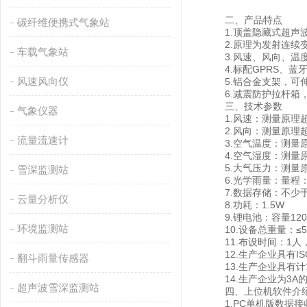
二、产品特点
碳纤维便携式气象站
1.顶盖隐藏式超声波
2.原理为发射连续变
车载气象站
3.风速、风向、温度
4.标配GPRS、蓝牙
风速风向仪
5.铝合金支架，可
6.减震防护拉杆箱
三、技术参数
气象仪器
1.风速：测量原理超声波，
2.风向：测量原理超声
流量流速计
3.空气温度：测量原理二
4.空气湿度：测量原理电
5.大气压力：测量原理压阻
雪深监测站
6.光学雨量：量程：0-
7.数据存储：不少于
云量分析仪
8.功耗：1.5W
9.锂电池：容量120
环境监测站
10.设备总重量：≤5
11.布设时间：1人
12.生产企业具有I
翻斗雨量传感器
13.生产企业具有计
14.生产企业为3A
超声波雪深监测站
四、上位机软件介
1.PC单机版数据接