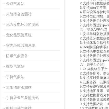
2.支持串口数据接收
公路气象站
3.支持json字符串、m
4.可自设置存储时间，
火险综合监测站
5.支持自助增加、删
6.支持数据后处理
风力发电环境监测站
7.支持外置运行javas
五、安卓APP介绍
1.安卓单机版数据接
危化品预警系统
2.支持蓝牙数据接
3.手机休眠后软件后
室内环境监测系统
4.json数据自动添
5.支持历史数据查看
防爆气象设备
6.支持数据后处理
7.支持外置运行javas
六、云平台介绍
微型气象站
1.CS架构软件平台
2.支持多帐号、多
手持气象站
3.支持实时数据展示
4.云服务器、云数据
5.支持短信报警及
太阳辐射观测站
6.支持地图显示、查
7.支持数据曲线分
手持农业气象监测站
8.支持数据导出表
9.支持数据转发，HJ-
船舶自动气象站
10.支持数据后处理