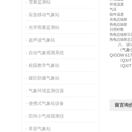
雪量监测站
环境湿度
气压
应急移动气象站
组件温度
光电总辐射
热电总辐射
光学雨量监测站
日照时数
热电总辐射日
超声波气象站
热电总辐射总
八、设计
《气象仪器
自动气象观测系统
Q/GDW 
《QX/T6
校园教学气象站
《QX/T7
罐区防爆气象站
气象环境监测仪器
便携式气象站设备
留言询
田间小气候观测仪
草原气象站