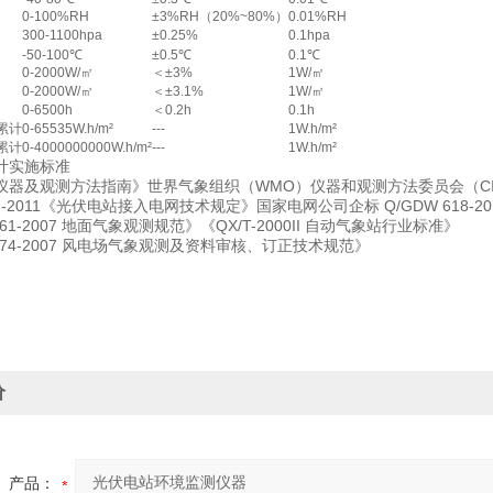
0-100%RH
±3%RH（20%~80%）
0.01%RH
300-1100hpa
±0.25%
0.1hpa
-50-100℃
±0.5℃
0.1℃
0-2000W/㎡
＜±3%
1W/㎡
0-2000W/㎡
＜±3.1%
1W/㎡
0-6500h
＜0.2h
0.1h
累计
0-65535W.h/m²
---
1W.h/m²
累计
0-4000000000W.h/m²
---
1W.h/m²
实施标准
及观测方法指南》世界气象组织（WMO）仪器和观测方法委员会（CIM
617-2011《光伏电站接入电网技术规定》国家电网公司企标 Q/GDW 618
1-2007 地面气象观测规范》《QX/T-2000II 自动气象站行业标准》
4-2007 风电场气象观测及资料审核、订正技术规范》
价
产品：