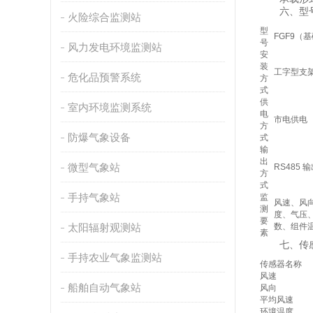
六、型号
火险综合监测站
型
FGF9（
号
风力发电环境监测站
安
装
工字型支
危化品预警系统
方
式
供
室内环境监测系统
电
市电供电
方
防爆气象设备
式
输
出
微型气象站
RS485 
方
式
手持气象站
监
风速、风
测
度、气压
要
太阳辐射观测站
数、组件
素
七、传感
手持农业气象监测站
传感器名称
风速
船舶自动气象站
风向
平均风速
环境温度