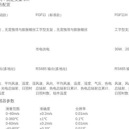
配置
基础款）
FGF11（标准款）
FGF11
架，无需预埋与膨胀螺丝
工字型支架，无需预埋与膨胀螺丝
工字型支
市电供电
30W、2
输出(多地址)
RS485 输出(多地址)
RS485
向、平均风速、温度、湿
风速、风向、平均风速、温度、湿度、气压、热电
风速、风
、光电总辐射、日照时
总辐射、热电总辐射日累计、热电总辐射总累计、
总辐射、
温度
日照时数、组件温度
日照时数
器参数
测量范围
准确度
分辨率
0~60m/s
±0.2m/s
0.01m/s
0-360℃
±1℃
0.1℃
0-60m/s
±0.2m/s
0.01m/s
-40-80℃
±0.3℃
0.01℃