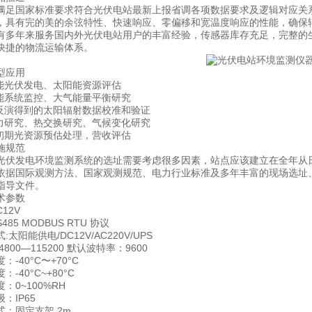
国家标准要求符合光伏电站最新上报省调各项数据要求及逻辑对应关系
，具有完的美的余弦特性、快速响应、零偏移和宽温度响应的性能，确保
年来服务国内外光伏电站用户的丰富经验，传感器库存充足，完整的生
快捷的物流运输体系。
应用
光伏发电、太阳能资源评估
系统监控、大气能量平衡研究
演得到的太阳辐射数据校准和验证
研究、热交换研究、气候变化研究
期光资源预估处理，营收评估
规范
发电环境监测系统的选址需要考虑很多因素，站点应该建立在全年从
国际观测方法、国家观测规范、电力行业标准及多年丰富的现场选址、
指导文件。
参数
12V
5 MODBUS RTU 协议
阳能供电/DC12V/AC220V/UPS
00—115200 默认波特率：9600
40°C〜+70°C
40°C~+80°C
0~100%RH
IP65
固定支架 2m