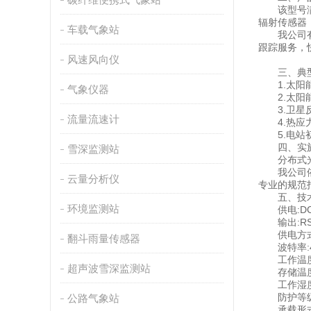
该型号满足
辐射传感器
车载气象站
我公司有多
跟踪服务，
风速风向仪
三、典型
1.太阳能
气象仪器
2.太阳能
3.卫星反
流量流速计
4.热应力
5.电站初
四、实施
雪深监测站
分布式光伏
我公司依据
云量分析仪
专业的规范
五、技术
环境监测站
供电:DC
输出:RS48
供电方式:太
翻斗雨量传感器
波特率:48
工作温度：-
超声波雪深监测站
存储温度：-
工作湿度：
防护等级：
公路气象站
承载形式：