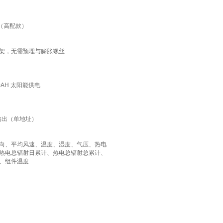
H（高配款）
架，无需预埋与膨胀螺丝
0AH 太阳能供电
 输出（单地址）
向、平均风速、温度、湿度、气压、热电
热电总辐射日累计、热电总辐射总累计、
、组件温度