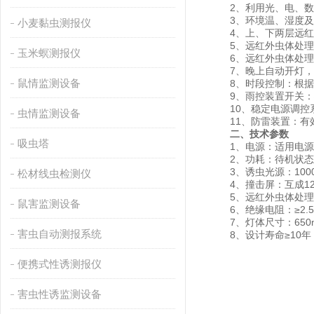
2、利用光、电、数
3、环境温、湿度及时
小麦黏虫测报仪
4、上、下两层远红外
5、远红外虫体处理仓
玉米螟测报仪
6、远红外虫体处理,
7、晚上自动开灯，白
鼠情监测设备
8、时段控制：根据靶
9、雨控装置开关：将
10、稳定电源调控系统
虫情监测设备
11、防雷装置：有
二、技术参数
吸虫塔
1、电源：适用电源电压
2、功耗：待机状态≤5
3、诱虫光源：1000
松材线虫检测仪
4、撞击屏：互成120度
5、远红外虫体处理仓
鼠害监测设备
6、绝缘电阻：≥2.5
7、灯体尺寸：650mm
害虫自动测报系统
8、设计寿命≥10年
便携式性诱测报仪
害虫性诱监测设备