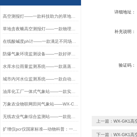
详细地址：
高空测报灯——一款科技助力的草地贪夜娥高空杀虫灯2025全+境+派+送
草地贪夜蛾高空测报灯——一款物理灭虫的高空杀虫灯2025全+境+派+送
补充说明：
在线酸碱度ph计——一款满足不同场合的在线酸碱度计直送2024全+境+派+送
防爆气象环境监测设备——一款好评满天飞的危险场所气象站
验证码：
水库水位雨量监测系统——一款蒸蒸日上的全自动雨量监测站2023发货飞快
城市内河水位监测系统——一款自动校准的变电站防汛水位监测系统2025+派+送
油库化工厂一体式气象站——一款实在好用危险场所气象站#2023已更新
万象农业物联网田间气象站——WX-CQ10一款乘风破浪农业微型气象站
无线农业气象综合监测站——一款批发不需要犹豫智能气象站2023已更新
上一篇：
WX-GK1
扩增仪pcr仪国家标准—动物科普：一款物美价廉的定量pcr仪#（万象+2024）
下一篇：
WX-GK1