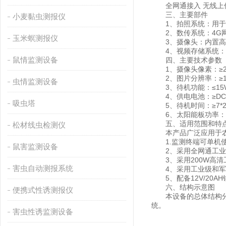
全网通接入 无线上传
三、主要部件
小麦黏虫测报仪
1、拍照系统：用于
2、数传系统：4G网
玉米螟测报仪
3、摄像头：内置高清
4、视频存储系统：可
鼠情监测设备
四、主要技术参数
1、摄像头像素：≥2
2、图片分辨率：≥160
虫情监测设备
3、待机功能：≤15
4、供电电池：≥DC12
吸虫塔
5、待机时间：≥7*2
6、太阳能板功率：≥
五、适用范围和特
松材线虫检测仪
本产品广泛应用于农
1.监测终端可单机使
鼠害监测设备
2、采用全网通工业级
3、采用200W高清工
害虫自动测报系统
4、采用工业级和军工
5、配备12V/20A
六、结构示意图
便携式性诱测报仪
本设备的总体结构分为
统。
害虫性诱监测设备