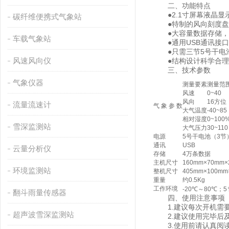
二、功能特点
●2.1寸屏幕液晶显
碳纤维便携式气象站
●特制的风向刻度盘（
●大容量数据存储，最多
车载气象站
●通用USB通讯接口
●只需三节5号干电池
风速风向仪
●结构设计科学合理
三、技术参数
气象仪器
测量要素
测量范
风速
0~40
风向
16方位
流量流速计
气 象 参 数
大气温度
-40~85
相对湿度
0~100
雪深监测站
大气压力
30~110
电源
5号干电池（3节
通讯
USB
云量分析仪
存储
4万条数据
主机尺寸
160mm×70mm×
环境监测站
整机尺寸
405mm×100mm
重量
约0.5Kg
工作环境
-20℃～80℃；
翻斗雨量传感器
四、使用注意事项
1.建议每次开机需要
超声波雪深监测站
2.建议使用完毕后及
3.使用前请认真阅读