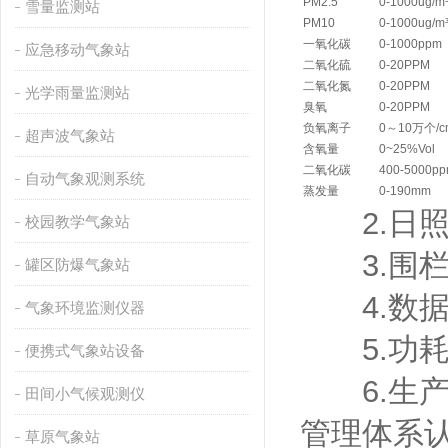
PM2.5
0-1000ug/m
雪量监测站
PM10
0-1000ug/m
一氧化碳
0-1000ppm
应急移动气象站
二氧化硫
0-20PPM
二氧化氮
0-20PPM
光学雨量监测站
臭氧
0-20PPM
负氧离子
0～10万个/c
超声波气象站
含氧量
0~25%Vol
二氧化碳
400-5000p
自动气象观测系统
蒸发量
0-190mm
2.日照
校园教学气象站
3.围栏：
罐区防爆气象站
4.数据
气象环境监测仪器
5.功耗：
便携式气象站设备
6.生产
田间小气候观测仪
管理体系
草原气象站