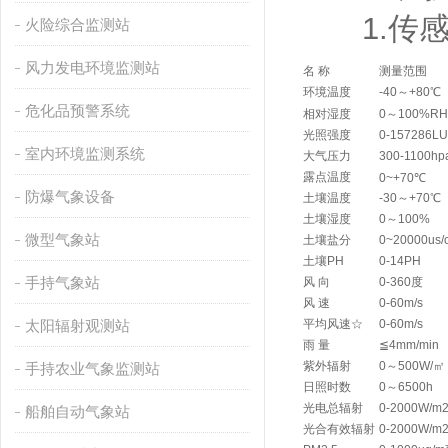
1.传感
火险综合监测站
风力发电环境监测站
名 称
测量范围
环境温度
-40～+80℃
危化品预警系统
相对湿度
0～100%RH
光照强度
0-157286L
室内环境监测系统
大气压力
300-1100hp
露点温度
0~+70℃
防爆气象设备
土壤温度
-30～+70℃
土壤湿度
0～100%
微型气象站
土壤盐分
0~20000us/
土壤PH
0-14PH
手持气象站
风 向
0-360度
风 速
0-60m/s
太阳辐射观测站
平均风速☆
0-60m/s
雨 量
≦4mm/min
紫外辐射
0～500W/㎡
手持农业气象监测站
日照时数
0～6500h
光电总辐射
0-2000W/m
船舶自动气象站
光合有效辐射
0-2000W/m