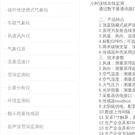
小时连续在线监测，
通过数字量通讯接口
碳纤维便携式气象站
二、产品特点
车载气象站
1.顶盖隐藏式超声波
2.原理为发射连续变
风速风向仪
3.风速、风向、温度
4.标配GPRS；可选配
5.两米碳钢支架，顶
气象仪器
6.传感器外壳采用进口
三、技术参数
流量流速计
1.风速：测量原理超声波，0
2.风向：测量原理超声波
3.空气温度：测量原理二
雪深监测站
4.空气湿度：测量原理电
5.大气压力：测量原理压阻
云量分析仪
6.光学雨量：测量原理光
7.采集器供电接口：GX-
环境监测站
8.传感器modbus、4
9.太阳能供电、配置铅酸电
10.数据上传间隔：1
翻斗雨量传感器
11.安卓7寸触屏，屏幕分
12.生产企业具有I
超声波雪深监测站
13.生产企业具有计
14.生产企业为3A