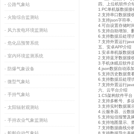
四、上位机软件介
公路气象站
1.PC单机版数据接
2.支持串口数据接收
火险综合监测站
3.支持json字符串、m
4.可自设置存储时间，
风力发电环境监测站
5.支持自助增加、删
6.支持数据后处理
7.支持外置运行javas
危化品预警系统
五、安卓APP介绍
1.安卓单机版数据接
室内环境监测系统
2.支持蓝牙数据接
3.手机休眠后软件后
防爆气象设备
4.json数据自动添
5.支持历史数据查看
6.支持数据后处理
微型气象站
7.支持外置运行javas
六、云平台介绍
手持气象站
1.CS架构软件平台
2.支持多帐号、多
3.支持实时数据展示
太阳辐射观测站
4.云服务器、云数据
5.支持短信报警及
手持农业气象监测站
6.支持地图显示、查
7.支持数据曲线分
船舶自动气象站
8.支持数据导出表