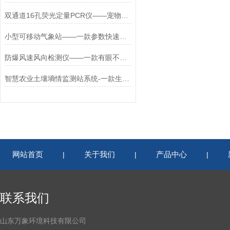
双通道16孔荧光定量PCR仪——宠物病毒检测仪WX-PCR16D你过来看
小型可移动气象站——一款参数快速识别的智能移动气象站2025+派+送
防爆风速风向检测仪——一款有眼不识泰山的防爆气象站
智慧农业土壤墒情监测站系统-一款生态维护土壤湿度监测仪2024全+境+派+送
网站首页
关于我们
产品中心
|
|
|
联系我们
山东万象环境科技有限公司