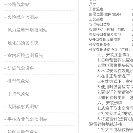
公路气象站
尺寸
工作温度
部署位置(室内/室外)
火险综合监测站
上架高度
管理接口类型
风力发电环境监测站
报警联动（控制）功能
数据接口数量及类型
GPRS数据流量需求
危化品预警系统
外发数据频率
外发数据通信协议（广播）
五、安装注意事项
室内环境监测系统
1.雷电预警探头应在
2.雷电预警探头应安
防爆气象设备
3.不得安装在发电机
4.在非正常情况下，
微型气象站
5.有线方式下，室外
6.使用时设备应有
7.更多详的情请咨
手持气象站
8.如有参数更新，恕
六、安装步骤
太阳辐射观测站
1.从箱子取出全套雷
2.将支架固定到指定
3.将避雷针(选装)
手持农业气象监测站
避雷针接地线连接
4.将大气电场仪探头
船舶自动气象站