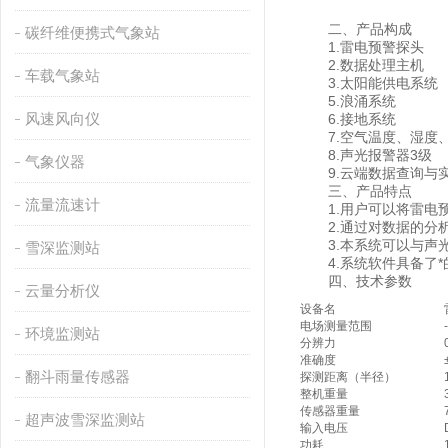
二、产品构成
碳纤维便携式气象站
1.雷电预警探头
2.数据处理主机
车载气象站
3.太阳能供电系统
5.浪涌系统
风速风向仪
6.接地系统
7.空气温度、湿度、
8.声光报警器3级
气象仪器
9.云端数据查询与
三、产品特点
流量流速计
1.用户可以将雷电预
2.通过对数据的分析
3.本系统可以与声光
雪深监测站
4.系统软件具备了*
四、技术参数
云量分析仪
设备名
电场测量范围
环境监测站
分辨力
准确度
翻斗雨量传感器
探测距离（半径）
整机重量
传感器重量
超声波雪深监测站
输入电压
功耗