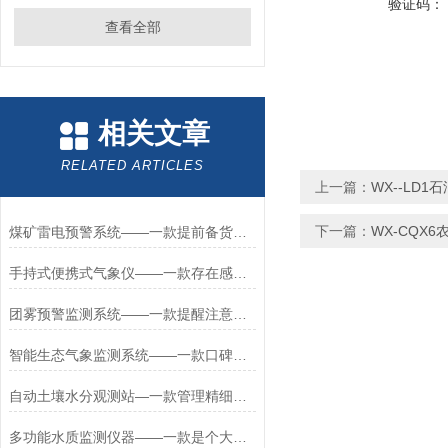
验证码：
查看全部
相关文章
RELATED ARTICLES
上一篇：
WX--LD
下一篇：
WX-CQX
煤矿雷电预警系统——一款提前备货的雷电预警监测系统2023快速发货
手持式便携式气象仪——一款存在感满满的手持气象综合观测仪
团雾预警监测系统——一款提醒注意安全的能见度监测预报系统2024全境+派送
智能生态气象监测系统——一款口碑很好的农田自动气象站2023已更新
自动土壤水分观测站—一款管理精细化水平的自动土壤墒情监测站系统+派+送
多功能水质监测仪器——一款是个大杀器的水产养殖水质监测仪器