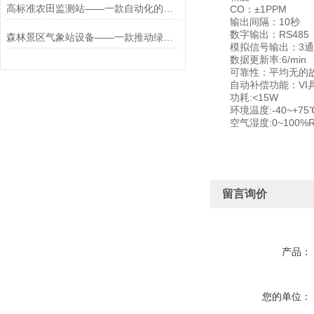
高标准农田监测站——一款自动化的农田管理的高标准农田建设系统
CO：±1PPM
输出间隔：10秒
数字输出：RS485
森林景区气象站设备——一款推动绿色生活方式的高智能景区气象站2025+派+送
模拟信号输出：3通道0/
数据更新率:6/min
可靠性：平均无的故障
自动补偿功能：VI具
功耗:<15W
环境温度:-40~+75
空气湿度:0~100%R
留言询价
产品：
您的单位：