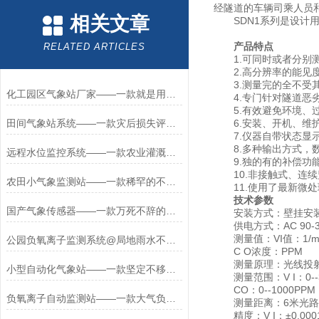
经隧道的车辆司乘人员
相关文章
SDN1系列是设计用
产品特点
RELATED ARTICLES
1.可同时或者分别测
2.高分辨率的能见
3.测量完的全不受其
化工园区气象站厂家——一款就是用实力安排的化工园区微气象监测站
4.专门针对隧道恶劣
5.有效避免环境、过
田间气象站系统——一款灾后损失评估的无线农业气象监测站2025+派+送
6.安装、开机、维
7.仪器自带状态显示
8.多种输出方式，数
远程水位监控系统——一款农业灌溉精准化的河道水位监控系统2025全+派+送
9.独的有的补偿功能
10.非接触式、连续
农田小气象监测站——一款稀罕的不得了的的农田气象监测系统
11.使用了最新微处
技术参数
国产气象传感器——一款万死不辞的气象站风向监测设备2023发货速度
安装方式：壁挂安
供电方式：AC 90-3
测量值：VI值：1/
公园负氧离子监测系统@局地雨水不断#2022已更新
C O浓度：PPM
测量原理：光线投
小型自动化气象站——一款坚定不移智能微型气象站2024全+境+派+送
测量范围：V I：0--35
CO：0--1000PPM
负氧离子自动监测站——一款大气负氧离子监测设备2025全+境+派+送
测量距离：6米光路
精度：V I：±0.0001