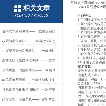
经隧道的车辆司乘人员
相关文章
SDN1系列是设计用
产品特点
RELATED ARTICLES
1.可同时或者分别测
2.高分辨率的能见
3.测量完的全不受其
便携式气象观测站——一款稳稳稳的自动便携式气象站直送2024全+境+派+送
4.专门针对隧道恶劣
5.有效避免环境、过
校园简易气象站——一款揭秘气象的校园无线气象站2023已更新
6.安装、开机、维
7.仪器自带状态显示
8.多种输出方式，数
小型便携式自动气象站——一款抵达梦彼岸的便携式小气象站2024全+国+发+货
9.独的有的补偿功能
10.非接触式、连续
森林火险气象自动监测站——一款早发现隐患的森林火险预警监测站2026+派+送
11.使用了最新微处
技术参数
土壤墒情田间监测系统——一款实时采集的多点土壤墒情监测仪2025+派+送
安装方式：壁挂安
供电方式：AC 90-3
测量值：VI值：1/
能见度监测仪器——一款快速救援支持的能见度检测仪器2025全+境+派+送
C O浓度：PPM
测量原理：光线投
可视化自动化虫情测报灯—一款实现精准防控的一体化智能虫情测报灯+派+送
测量范围：V I：0--35
CO：0--1000PPM
高标准农田灌溉系统——一款实时监测作物生长的高标准农田智能灌溉系统
测量距离：6米光路
精度：V I：±0.0001