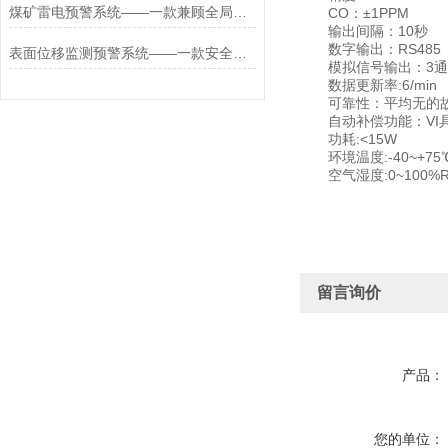
煤矿雷电预警系统——一款兼顾全局的油气库雷电监测预警系统2026+派+送
CO：±1PPM
输出间隔：10秒
数字输出：RS485
表面位移监测预警系统——一款安全防线的地质灾害监测预警系统2026+派+送
模拟信号输出：3通道0/
数据更新率:6/min
可靠性：平均无的故障
自动补偿功能：VI具
功耗:<15W
环境温度:-40~+75
空气湿度:0~100%R
留言询价
产品：
您的单位：