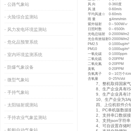
公路气象站
风 向
0-360度
风 速
0-60m/s
平均风速☆
0-60m/s
火险综合监测站
雨 量
≦4mm/min
紫外辐射
0～500W/㎡
风力发电环境监测站
日照时数
0～6500h
光电总辐射
0-2000W/m2
光合有效辐射
0-2000W/m2
危化品预警系统
PM2.5
0-1000ug/m³
PM10
0-1000ug/m³
一氧化碳
0-1000ppm
室内环境监测系统
二氧化硫
0-20PPM
二氧化氮
0-20PPM
防爆气象设备
臭氧
0-20PPM
负氧离子
0～10万个/cm
含氧量
0~25%Vol
微型气象站
7、整机取得国家气
8、生产企业具有IS
手持气象站
9、生产企业具有计
10、生产企业为3A
太阳辐射观测站
四、上位机软件介
1、PC单机版数据接
2、支持串口数据接
手持农业气象监测站
3、支持json字符串、
4、可自设置存储时间，
船舶自动气象站