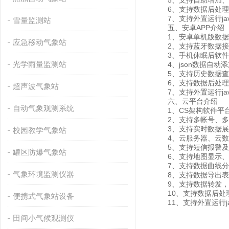
5、支持自助增加、删
6、支持数据后处理
7、支持外置运行javas
雪量监测站
五、安卓APP介绍
1、安卓单机版数据
应急移动气象站
2、支持蓝牙数据接
3、手机休眠后软件
光学雨量监测站
4、json数据自动添
5、支持历史数据查看
6、支持数据后处理
超声波气象站
7、支持外置运行javas
六、云平台介绍
自动气象观测系统
1、CS架构软件平台
2、支持多帐号、多
3、支持实时数据展
校园教学气象站
4、云服务器、云数据
5、支持短信报警及
罐区防爆气象站
6、支持地图显示、
7、支持数据曲线分
气象环境监测仪器
8、支持数据导出表
9、支持数据转发，HJ-
10、支持数据后处
便携式气象站设备
11、支持外置运行java
田间小气候观测仪