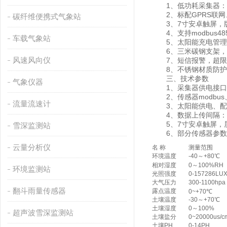
1、低功耗采集器：静
2、标配GPRS联网
碳纤维便携式气象站
3、7寸安卓触屏，版本：4
4、支持modbus4
车载气象站
5、太阳能充电管理M
6、三米碳钢支架，
风速风向仪
7、短信报警，超限
8、不锈钢材质防护箱
三、技术参数
气象仪器
1、采集器供电接口：GX-
2、传感器modbus、4
流量流速计
3、太阳能供电、配置铅酸电
4、数据上传间隔：1分
5、7寸安卓触屏，屏幕尺寸
雪深监测站
6、部分传感器参数
云量分析仪
名 称
测量范围
环境温度
-40～+80℃
相对湿度
0～100%RH
环境监测站
光照强度
0-157286LU
大气压力
300-1100hpa
翻斗雨量传感器
露点温度
0~+70℃
土壤温度
-30～+70℃
土壤湿度
0～100%
超声波雪深监测站
土壤盐分
0~20000us/c
土壤PH
0-14PH