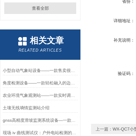
省份：
查看全部
详细地址：
相关文章
补充说明：
RELATED ARTICLES
小型自动气象站设备——一款售卖很火爆的小型综合气象站2023新品已更新
验证码：
角度检测设备——一款轻松融入的边坡位移监测仪2026+派+送
农业环境气象观测站——一款实时调控生产的农业大棚气象监测站2025+派+送
土壤无线墒情监测站介绍
gnss高精度滑坡监测系统设备—一款提前防范灾害的gnss坝面位移在线监测系统
上一篇：
WX-QC7
现场 iv 曲线测试仪：户外电站检测的多功能一体化工具