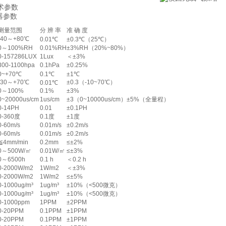
参数
器参数
测量范围
分 辨 率
准 确 度
-40～+80℃
0.01℃
±0.3℃（25℃）
0～100%RH
0.01%RH
±3%RH（20%~80%）
0-157286LUX
1Lux
＜±3%
300-1100hpa
0.1hPa
±0.25%
0~+70℃
0.1℃
±1℃
-30～+70℃
±0.3（-10~70℃）
0.01℃
0～100%
0.1%
±3%
0~20000us/cm
1us/cm
±3（0~10000us/cm）±5%（全量程）
0-14PH
0.01
±0.1PH
0-360度
0.1度
±1度
0-60m/s
0.01m/s
±0.2m/s
0-60m/s
0.01m/s
±0.2m/s
≦4mm/min
0.2mm
≤±2%
0～500W/㎡
0.01W/㎡
≤±3%
0～6500h
0.1 h
＜0.2 h
0-2000W/m2
1W/m2
＜±3%
0-2000W/m2
1W/m2
≤±5%
0-1000ug/m³
1ug/m³
±10%（<500微克）
0-1000ug/m³
1ug/m³
±10%（<500微克）
0-1000ppm
1PPM
±2PPM
0-20PPM
0.1PPM
±1PPM
0-20PPM
0.1PPM
±1PPM