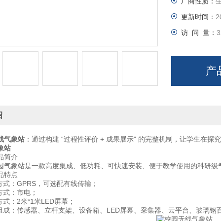
厂商性质：
更新时间：
2
访 问 量：
3
产
绍
线气象站
：通过构建 “过程性评价 + 成果展示" 的完整机制，让学生在探究中
象站
简介
气象站是一款高度集成、低功耗、可快速安装、便于教学使用的科研级
特点
式：GPRS，可选配有线传输；
式：市电；
：2米*1米LED屏幕；
成：传感器、立杆支架、设备箱、LED屏幕、采集器、云平台、玻璃钢百