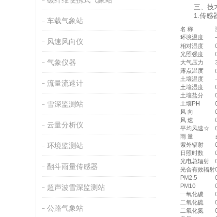
三、技术
1.传感
车载气象站
名 称
环境温度
风速风向仪
相对湿度
光照强度
气象仪器
大气压力
露点温度
土壤温度
流量流速计
土壤湿度
土壤盐分
雪深监测站
土壤PH
风 向
风 速
云量分析仪
平均风速☆
雨 量
环境监测站
紫外辐射
日照时数
光电总辐射
翻斗雨量传感器
光合有效辐射
PM2.5
PM10
超声波雪深监测站
一氧化碳
二氧化硫
公路气象站
二氧化氮