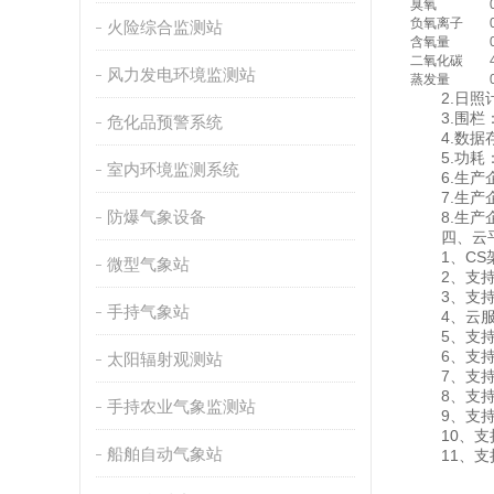
臭氧
负氧离子
火险综合监测站
含氧量
二氧化碳
风力发电环境监测站
蒸发量
2.日照计
3.围栏：材
危化品预警系统
4.数据存
5.功耗：
室内环境监测系统
6.生产企
7.生产企
防爆气象设备
8.生产企
四、云平
1、CS架
微型气象站
2、支持
3、支持实
手持气象站
4、云服务
5、支持
6、支持
太阳辐射观测站
7、支持
8、支持
手持农业气象监测站
9、支持数据
10、支
船舶自动气象站
11、支持外