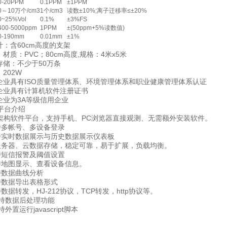
0-20PPM
0.1PPM
±1PPM
0～10万个/cm3
1个/cm3
读数±10%;离子迁移率≤±20%
0~25%Vol
0.1%
±3%FS
400-5000ppm
1PPM
±(50ppm+5%读数值)
0-190mm
0.01mm
±1%
：含60cm高度的支架
质：PVC；80cm高度,规格：4米x5米
储：不少于50万条
202W
业具有ISO质量管理体系、环境管理体系和职业健康管理体系认证
业具有计算机软件注册证书
业为3A等级信用企业
台介绍
构软件平台，支持手机、PC浏览器直接观测、无需额外安装软件。
多帐号、多设备登录
时数据展示与历史数据展示仪表板
器、云数据存储，稳定可靠，易于扩展，负载均衡。
短信报警及阈值设置
地图显示、查看设备信息。
数据曲线分析
数据导出表格形式
转发，HJ-212协议，TCP转发，http协议等。
持数据后处理功能
置运行javascript脚本