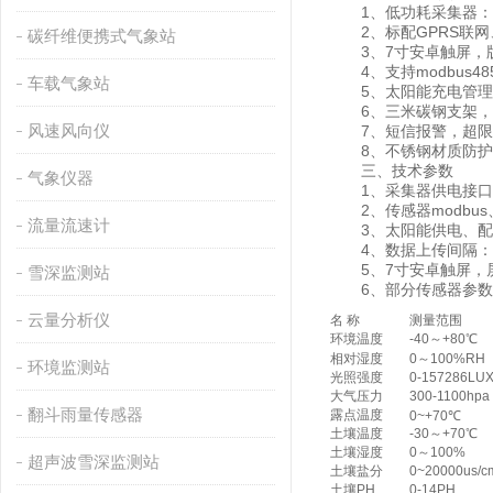
1、低功耗采集器：静
2、标配GPRS联网
碳纤维便携式气象站
3、7寸安卓触屏，版本：4
4、支持modbus4
车载气象站
5、太阳能充电管理M
6、三米碳钢支架，
风速风向仪
7、短信报警，超限
8、不锈钢材质防护箱
三、技术参数
气象仪器
1、采集器供电接口：GX-
2、传感器modbus、4
流量流速计
3、太阳能供电、配置铅酸电
4、数据上传间隔：1分
5、7寸安卓触屏，屏幕尺寸
雪深监测站
6、部分传感器参数
云量分析仪
名 称
测量范围
环境温度
-40～+80℃
相对湿度
0～100%RH
环境监测站
光照强度
0-157286LU
大气压力
300-1100hpa
翻斗雨量传感器
露点温度
0~+70℃
土壤温度
-30～+70℃
土壤湿度
0～100%
超声波雪深监测站
土壤盐分
0~20000us/c
土壤PH
0-14PH