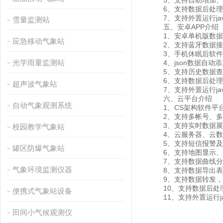
5、支持自助增加、删
6、支持数据后处理
7、支持外置运行javas
雪量监测站
五、安卓APP介绍
1、安卓单机版数据
应急移动气象站
2、支持蓝牙数据接
3、手机休眠后软件
光学雨量监测站
4、json数据自动添
5、支持历史数据查看
6、支持数据后处理
超声波气象站
7、支持外置运行javas
六、云平台介绍
自动气象观测系统
1、CS架构软件平台
2、支持多帐号、多
3、支持实时数据展
校园教学气象站
4、云服务器、云数据
5、支持短信报警及
罐区防爆气象站
6、支持地图显示、
7、支持数据曲线分
气象环境监测仪器
8、支持数据导出表
9、支持数据转发，HJ-
10、支持数据后处
便携式气象站设备
11、支持外置运行java
田间小气候观测仪