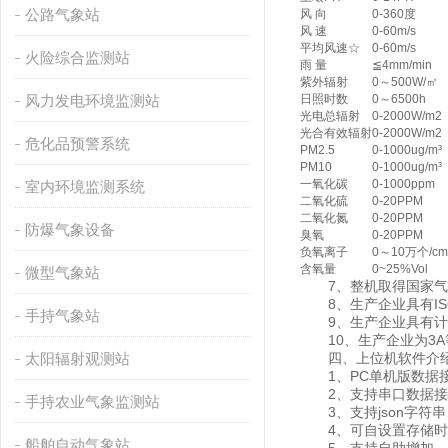
公路气象站
风 向
0-360度
风 速
0-60m/s
平均风速☆
0-60m/s
火险综合监测站
雨 量
≦4mm/min
紫外辐射
0～500W/㎡
风力发电环境监测站
日照时数
0～6500h
光电总辐射
0-2000W/m2
光合有效辐射
0-2000W/m2
危化品预警系统
PM2.5
0-1000ug/m³
PM10
0-1000ug/m³
一氧化碳
0-1000ppm
室内环境监测系统
二氧化硫
0-20PPM
二氧化氮
0-20PPM
防爆气象设备
臭氧
0-20PPM
负氧离子
0～10万个/cm
含氧量
0~25%Vol
微型气象站
7、整机取得国家气
8、生产企业具有IS
手持气象站
9、生产企业具有计
10、生产企业为3A
太阳辐射观测站
四、上位机软件介
1、PC单机版数据接
2、支持串口数据接
手持农业气象监测站
3、支持json字符串、
4、可自设置存储时间，
船舶自动气象站