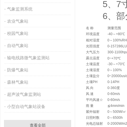
5、7寸安
气象监测系统
6、部分
农业气象站
名 称
测量范围
校园气象站
环境温度
-40～+80℃
相对湿度
0～100%RH
自动气象站
光照强度
0-157286L
大气压力
300-1100hp
输电线路微气象监测站
露点温度
0~+70℃
土壤温度
-30～+70℃
防爆气象站
土壤湿度
0～100%
土壤盐分
0~20000us/
森林气象站
土壤PH
0-14PH
风 向
0-360度
超声波气象监测站
风 速
0-60m/s
平均风速☆
0-60m/s
雨 量
≦4mm/min
小型自动气象站设备
紫外辐射
0～500W/㎡
日照时数
0～6500h
光电总辐射
0-2000W/m
查看全部