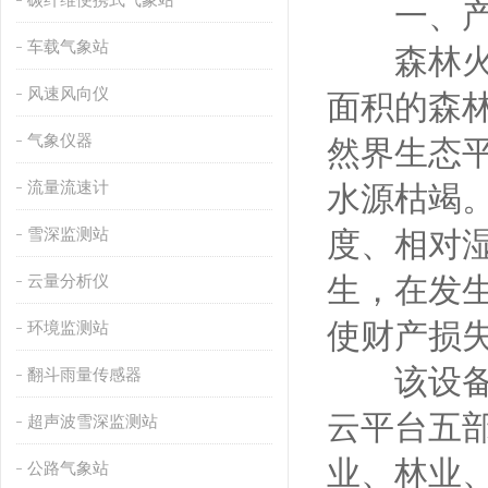
一、产
车载气象站
森林火灾
风速风向仪
面积的森
气象仪器
然界生态
流量流速计
水源枯竭
雪深监测站
度、相对
云量分析仪
生，在发
使财产损
环境监测站
该设备由
翻斗雨量传感器
云平台五
超声波雪深监测站
业、林业
公路气象站