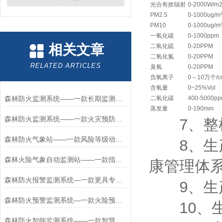
光合有效辐射
0-2000W/m
PM2.5
0-1000ug/m
PM10
0-1000ug/m
一氧化碳
0-1000ppm
相关文章
二氧化硫
0-20PPM
二氧化氮
0-20PPM
RELATED ARTICLES
臭氧
0-20PPM
负氧离子
0～10万个/c
含氧量
0~25%Vol
森林防火监测系统——一款长期监测的森林防火气象监测系统2026+派+送
二氧化碳
400-5000p
蒸发量
0-190mm
森林防火监测系统——一款火灾预防的智慧森林防火监测系统2026+派+送
7、整机
森林防火气象站——一款风险等级动态划分的森林防火监测系统2025+派+送
8、生产
森林火险气象自动监测站——一款指导精准布防的森林防火监测系统2025+派+送
康管理体
森林防火报警监测系统—一款更具专业性的物联网森林防火监测系统2026+派+送
9、生产
森林防火预警监测系统—一款火险预警信号的智慧森林防火监测系统2026+派+送
10、生
森林防火智能监测系统——一款智慧中枢的智慧森林防火监测系统2025+派+送