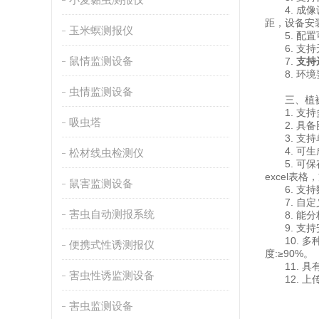
4. 成像设
距，设备安
玉米螟测报仪
5. 配置
6. 支持
鼠情监测设备
7.
支持
8. 环境要
虫情监测设备
三、植被
1. 支持
吸虫塔
2. 具备
3. 支持
4. 可生成
松材线虫检测仪
5. 可保
excel
鼠害监测设备
6. 支持
7. 自定
害虫自动测报系统
8. 能分
9. 支持
10. 多
便携式性诱测报仪
度:≥90%。
11. 具
害虫性诱监测设备
12. 上
害虫监测设备