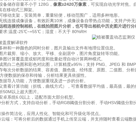
备储存容量不小于 128G，
像素≥2420万像素
，可实现自动光学对焦。自
装在移动式三脚架。
可移动支架，安装简单，重量轻便，移动范围广，适用多种地形。
无线连接成像设备，有效距离10米，成像设备自带热点功能，支持户外无
远程连接控制相机，在线拍照图片分析，也可导出相机中历史图片进行分
求:温度-25℃~+55℃；湿度：不大于 80%RH
盖度解译软件
多种和一种颜色的同时分析，图片及输出文件有地理位置信息。
图片裁剪、缩小、放大、平移、全副居中，图片角度旋转等功能。
单图计算覆盖度或郁闭度和批量处理自动计算两种模式。
黑白二色图和彩色对比图，计算精度≥95%；支持 PNG、JPEG 和 BM
存每次分析数据的结果、容差值、颜色值、经纬度、原图、二值图、分析
表格，方便数据的保存和传输，分析结果更具依据性。
数据导入功能，方便数据重现及进一步的分析。
义查看计算功能（折线，曲线方式），可查看数据平均值，最高值，最的
析50M以上超大图片。
安卓系统6.0以上，适配市面大部分机型。
种分析方式，支持自动分析，手动RGB阈值分割分析、手动HSV阈值分
有操作简洁化，应用人性化、智能化和可升级化等优点。
传云端：可将分析后的数据通过手机上传至云端，并支持随时查看云端数