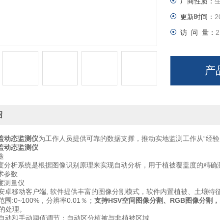
厂商性质：
更新时间：
2
访 问 量：
2
产
绍
盖动态监测仪
为工作人员提供可靠的数据支撑，推动实地监测工作从“经验
盖动态监测仪
途
析系统是根据图像识别原理来实现自动分析，用于植被覆盖度的精确测
参数
测量仪
安卓移动客户端, 软件提供丰富的图像分割模式，软件内置植被、土壤特
围:0~100%，分辨率0.01％；
支持HSV空间图像分割、RGB图像分割
）的处理。
自动和手动阈值调节；自动区分植被与非植被区域