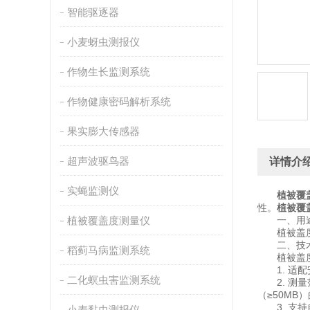
智能驱逐器
小麦蚜虫测报仪
作物生长监测系统
作物健康密码解析系统
果实膨大传感器
超声波驱鸟器
详情介
实蝇监测仪
植被覆
性。
植被覆
植被覆盖度测量仪
一、用
植被盖度分
二、技术
稻蓟马病监测系统
植被盖度
1. 适配
二化螟虫害监测系统
2. 测量范
（≥50MB
3. 支持
小麦黏虫测报仪