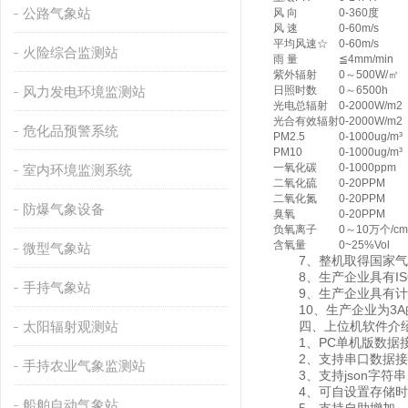
公路气象站
风 向
0-360度
风 速
0-60m/s
平均风速☆
0-60m/s
火险综合监测站
雨 量
≦4mm/min
紫外辐射
0～500W/㎡
风力发电环境监测站
日照时数
0～6500h
光电总辐射
0-2000W/m2
光合有效辐射
0-2000W/m2
危化品预警系统
PM2.5
0-1000ug/m³
PM10
0-1000ug/m³
一氧化碳
0-1000ppm
室内环境监测系统
二氧化硫
0-20PPM
二氧化氮
0-20PPM
防爆气象设备
臭氧
0-20PPM
负氧离子
0～10万个/cm
含氧量
0~25%Vol
微型气象站
7、整机取得国家气
8、生产企业具有IS
手持气象站
9、生产企业具有计
10、生产企业为3A
太阳辐射观测站
四、上位机软件介
1、PC单机版数据接
2、支持串口数据接
手持农业气象监测站
3、支持json字符串、
4、可自设置存储时间，
船舶自动气象站