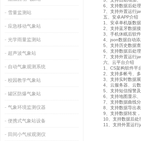
5、支持自助增加、删
6、支持数据后处理
7、支持外置运行javas
雪量监测站
五、安卓APP介绍
1、安卓单机版数据
应急移动气象站
2、支持蓝牙数据接
3、手机休眠后软件
光学雨量监测站
4、json数据自动添
5、支持历史数据查看
6、支持数据后处理
超声波气象站
7、支持外置运行javas
六、云平台介绍
自动气象观测系统
1、CS架构软件平台
2、支持多帐号、多
3、支持实时数据展
校园教学气象站
4、云服务器、云数据
5、支持短信报警及
罐区防爆气象站
6、支持地图显示、
7、支持数据曲线分
气象环境监测仪器
8、支持数据导出表
9、支持数据转发，HJ-
10、支持数据后处
便携式气象站设备
11、支持外置运行java
田间小气候观测仪