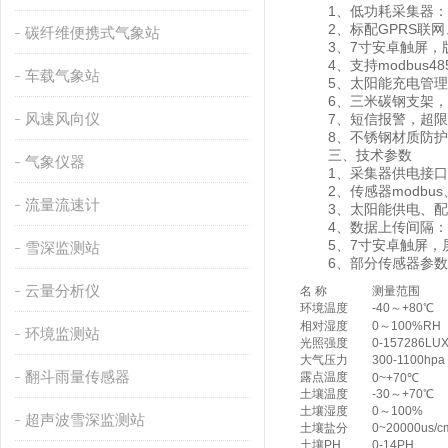
1、低功耗采集器：静
2、标配GPRS联网
碳纤维便携式气象站
3、7寸安卓触屏，版本：4
4、支持modbus4
车载气象站
5、太阳能充电管理M
6、三米碳钢支架，
风速风向仪
7、短信报警，超限
8、不锈钢材质防护箱
三、技术参数
气象仪器
1、采集器供电接口：GX-
2、传感器modbus、4
流量流速计
3、太阳能供电、配置铅酸电
4、数据上传间隔：1分
5、7寸安卓触屏，屏幕尺寸
雪深监测站
6、部分传感器参数
云量分析仪
名 称
测量范围
环境温度
-40～+80℃
相对湿度
0～100%RH
环境监测站
光照强度
0-157286LU
大气压力
300-1100hpa
翻斗雨量传感器
露点温度
0~+70℃
土壤温度
-30～+70℃
土壤湿度
0～100%
超声波雪深监测站
土壤盐分
0~20000us/c
土壤PH
0-14PH