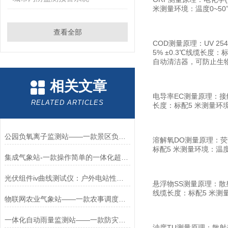
米测量环境：温度0~50℃
查看全部
COD测量原理：UV 254
5% ±0.3℃线缆长度：
自动清洁器，可防止生物
相关文章
电导率EC测量原理：接触式电
RELATED ARTICLES
长度：标配5 米测量环境：
公园负氧离子监测站——一款景区负氧离子检测设备2025全+境+派+送
溶解氧DO测量原理：荧光寿
标配5 米测量环境：温度0
集成气象站-一款操作简单的一体化超声波气象站#2022已更新
光伏组件iv曲线测试仪：户外电站性能评估的核心工具
悬浮物SS测量原理：散射光
线缆长度：标配5 米测量环
物联网农业气象站——一款农事调度的设施化农业气象站2026+派+送
一体化自动雨量监测站——一款防灾减灾的一体化雨量监测站设备2026+派+送
浊度TU测量原理：散射光法信