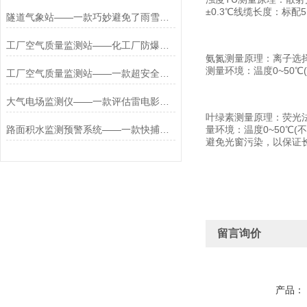
±0.3℃线缆长度：标配5
隧道气象站——一款巧妙避免了雨雪堆积的机场气象站2026+派+送
工厂空气质量监测站——化工厂防爆气象站厂家（厂家供应）
氨氮测量原理：离子选择电极
测量环境：温度0~50℃(
工厂空气质量监测站——一款超安全的化工厂环境监测系统#2023已更新
大气电场监测仪——一款评估雷电影响程度的闪电定位系统2025+派+送
叶绿素测量原理：荧光法信号
路面积水监测预警系统——一款快捕捉的积水点水位监测报警系统2026+派+送
量环境：温度0~50℃(
避免光窗污染，以保证长
留言询价
产品：