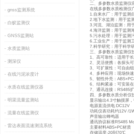
二、多参数水质监测仪
在线多参数水质检测仪
gnss监测系统
1.自来水厂：用于监测
2.地下水监测：用于监
白蚁监测仪
3.河流、湖泊监测：
4.海洋监测：用于监
GNSS监测站
5.污水处理：用于监测
6.工业生产：用于监
7.科学研究：用于科
水质监测站
三、多参数水质监测仪
1、高可靠性：适用于
测深仪
2、灵活便携：各探头
3、可扩展性：可自由
4、多种应用：现场快
在线污泥浓度计
5、韧性外壳：ABS+
6、结构紧凑：可安装
水质在线监测仪器
7、通讯连接：RS48
四、多参数水质分析仪
明渠流量监测站
显示输出4.3寸触摸屏
电源直流供电:DC12V
功耗仪表功耗约12V /1
流量在线监测仪
声音输出蜂鸣器
通讯协议标准RS485 M
雷达表面流速测流系统
主要材料ABS+PC材质
存储温度-20到70℃