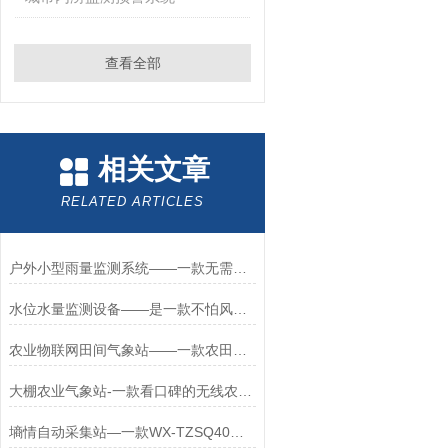
查看全部
相关文章
RELATED ARTICLES
户外小型雨量监测系统——一款无需人工清理的雨量预警监测系统2026+派+送
水位水量监测设备——是一款不怕风吹日晒使用寿命长的水量水位监测设备
农业物联网田间气象站——一款农田环境生态监测气象站2025全+境+派+送
大棚农业气象站-一款看口碑的无线农业气象站2025全+境+派+送
墒情自动采集站—一款WX-TZSQ40马上买它的土壤无线墒情监测站2023持续发货