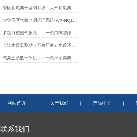
景区负氧离子监测系统—大气负氧离子自动监测站是什么(2024全+境/派+送/)
农业园区气象监测管理系统-WX-NQ14农业园区气象监测管理系统#2024已更新
多功能校园气象站——一款口碑都炸裂了的学校气象站观测方案
长江水质监测站（万象厂家）水质环境监测站2024#（全+境+县市+区+派送）
气象五参数一体机——一款神采奕奕的气象环境监测设备2023发货很快
网站首页
关于我们
产品中心
|
|
|
联系我们