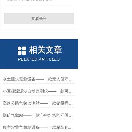
查看全部
相关文章
RELATED ARTICLES
水土流失监测设备——一款无人值守的泥沙自动监测仪2026+派+送
小区径流泥沙自动监测仪——一款可靠保障的泥沙含量在线监测仪器2026+派+送
高速公路气象监测站——一款销量呼呼涨的交通自动气象站2023加紧生产中
煤矿气象站——一款心中灯塔的守候的石化厂防爆气象站
数字农业气象站设备——一款精细化管理需求农业气象站系统2026+派+送