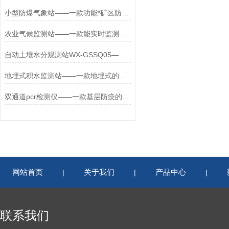
小型防爆气象站——一款功能*矿区防爆气象站2023已更新
农业气候监测站——一款能实时监测的农业大棚气象监测站#2022已更新
自动土壤水分观测站WX-GSSQ05——全国农田土壤墒情监测系统
地埋式积水监测站——一款地埋式的看积水监测的站设备2023物流已更新
双通道pcr检测仪——一款基层防疫的水产病害Pcr检测仪2026+派+送
网站首页
关于我们
产品中心
|
|
|
联系我们